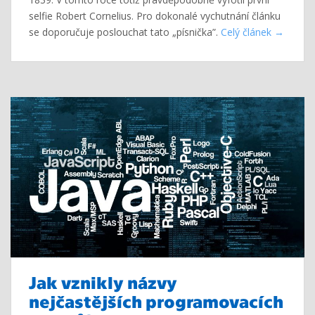
selfie Robert Cornelius. Pro dokonalé vychutnání článku
se doporučuje poslouchat tato „písnička”.
Celý článek
Jak vznikly názvy
nejčastějších programovacích