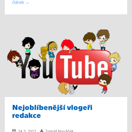
článek
Nejoblíbenější vlogeři
redakce
24. 5. 2017
Tomáš Nováček