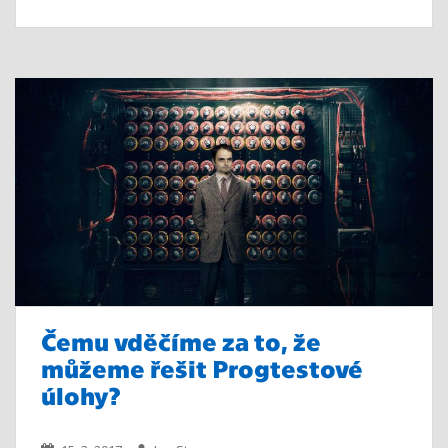
Čemu vděčíme za to, že
můžeme řešit Progtestové
úlohy?