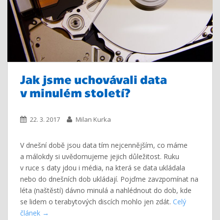
Jak jsme uchovávali data
v minulém století?
22. 3. 2017
Milan Kurka
V dnešní době jsou data tím nejcennějším, co máme
a málokdy si uvědomujeme jejich důležitost. Ruku
v ruce s daty jdou i média, na která se data ukládala
nebo do dnešních dob ukládají. Pojďme zavzpomínat na
léta (naštěstí) dávno minulá a nahlédnout do dob, kde
se lidem o terabytových discích mohlo jen zdát.
Celý
článek