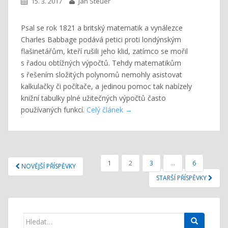
15. 3. 2017
Jan Steuer
Psal se rok 1821 a britský matematik a vynálezce
Charles Babbage podává petici proti londýnským
flašinetářům, kteří rušili jeho klid, zatímco se mořil
s řadou obtížných výpočtů. Tehdy matematikům
s řešením složitých polynomů nemohly asistovat
kalkulačky či počítače, a jedinou pomoc tak nabízely
knižní tabulky plné užitečných výpočtů často
používaných funkcí.
Celý článek
NAVIGACE
1
2
3
…
6
NOVĚJŠÍ PŘÍSPĚVKY
PRO
STARŠÍ PŘÍSPĚVKY
PŘÍSPĚVKY
Search