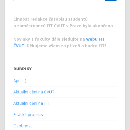
for:
Činnost redakce časopisu studentů
a zaměstnanců FIT ČVUT v Praze byla ukončena.
Novinky z fakulty dále sledujte na
webu FIT
ČVUT
. Děkujeme všem za přízeň a buďte FIT!
RUBRIKY
Apríl :-)
Aktuální dění na ČVUT
Aktuální dění na FIT
Fiťácké projekty
Osobnost