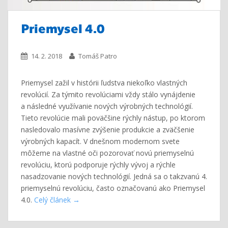
Priemysel 4.0
14. 2. 2018
Tomáš Patro
Priemysel zažil v histórii ľudstva niekoľko vlastných
revolúcií. Za týmito revolúciami vždy stálo vynájdenie
a následné využívanie nových výrobných technológií.
Tieto revolúcie mali poväčšine rýchly nástup, po ktorom
nasledovalo masívne zvýšenie produkcie a zväčšenie
výrobných kapacít. V dnešnom modernom svete
môžeme na vlastné oči pozorovať novú priemyselnú
revolúciu, ktorú podporuje rýchly vývoj a rýchle
nasadzovanie nových technológií. Jedná sa o takzvanú 4.
priemyselnú revolúciu, často označovanú ako Priemysel
4.0.
Celý článek