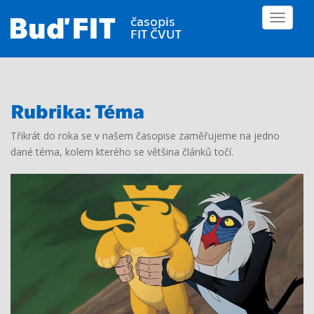
S
TOGGLE
k
i
p
t
o
m
Rubrika:
Téma
a
Třikrát do roka se v našem časopise zaměřujeme na jedno
i
dané téma, kolem kterého se většina článků točí.
n
c
o
n
t
e
n
t