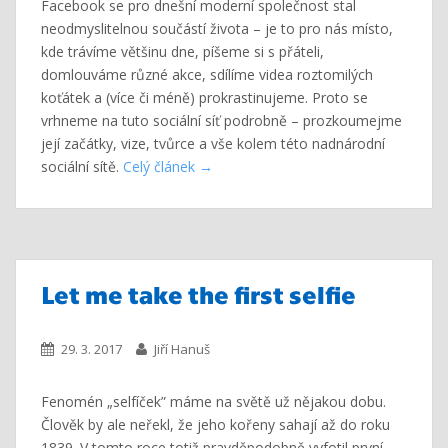
Facebook se pro dnešní moderní společnost stal
neodmyslitelnou součástí života – je to pro nás místo,
kde trávíme většinu dne, píšeme si s přáteli,
domlouváme různé akce, sdílíme videa roztomilých
koťátek a (více či méně) prokrastinujeme. Proto se
vrhneme na tuto sociální síť podrobně – prozkoumejme
její začátky, vize, tvůrce a vše kolem této nadnárodní
sociální sítě.
Celý článek
Let me take the first selfie
29. 3. 2017
Jiří Hanuš
Fenomén „selfíček” máme na světě už nějakou dobu.
Člověk by ale neřekl, že jeho kořeny sahají až do roku
1839. V tomto roce totiž pravděpodobně vyfotil první