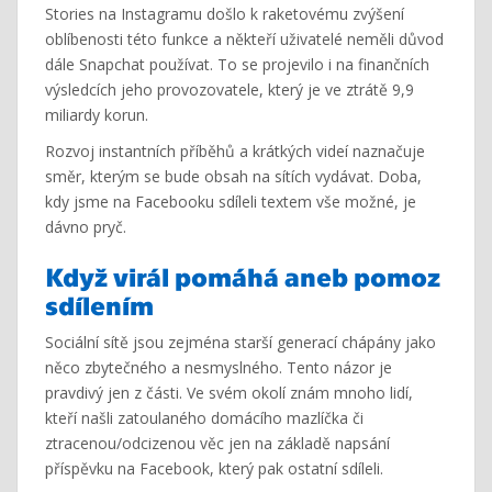
Stories na Instagramu došlo k raketovému zvýšení
oblíbenosti této funkce a někteří uživatelé neměli důvod
dále Snapchat používat. To se projevilo i na finančních
výsledcích jeho provozovatele, který je ve ztrátě 9,9
miliardy korun.
Rozvoj instantních příběhů a krátkých videí naznačuje
směr, kterým se bude obsah na sítích vydávat. Doba,
kdy jsme na Facebooku sdíleli textem vše možné, je
dávno pryč.
Když virál pomáhá aneb pomoz
sdílením
Sociální sítě jsou zejména starší generací chápány jako
něco zbytečného a nesmyslného. Tento názor je
pravdivý jen z části. Ve svém okolí znám mnoho lidí,
kteří našli zatoulaného domácího mazlíčka či
ztracenou/odcizenou věc jen na základě napsání
příspěvku na Facebook, který pak ostatní sdíleli.