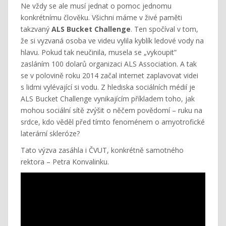
Ne vždy se ale musí jednat o pomoc jednomu
konkrétnímu člověku. Všichni máme v živé paměti
takzvaný
ALS Bucket Challenge
. Ten spočíval v tom,
že si vyzvaná osoba ve videu vylila kyblík ledové vody na
hlavu. Pokud tak neučinila, musela se „vykoupit”
zasláním 100 dolarů organizaci ALS Association. A tak
se v polovině roku 2014 začal internet zaplavovat videi
s lidmi vylévající si vodu. Z hlediska sociálních médií je
ALS Bucket Challenge vynikajícím příkladem toho, jak
mohou sociální sítě zvýšit o něčem povědomí – ruku na
srdce, kdo věděl před tímto fenoménem o amyotrofické
laterární skleróze?
Tato výzva zasáhla i ČVUT, konkrétně samotného
rektora – Petra Konvalinku.