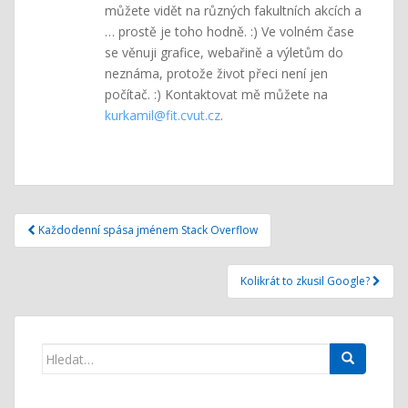
můžete vidět na různých fakultních akcích a
… prostě je toho hodně. :) Ve volném čase
se věnuji grafice, webařině a výletům do
neznáma, protože život přeci není jen
počítač. :) Kontaktovat mě můžete na
kurkamil@fit.cvut.cz
.
Navigace
Každodenní spása jménem Stack Overflow
pro
příspěvek
Kolikrát to zkusil Google?
Search
for: