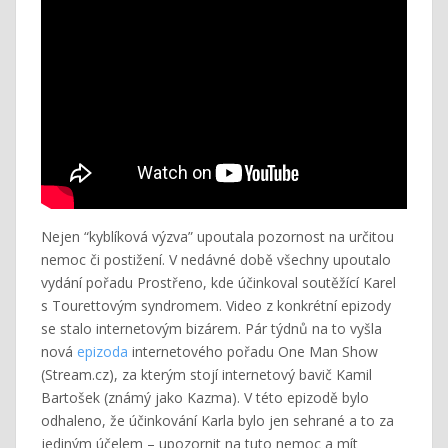
Nejen “kyblíková výzva” upoutala pozornost na určitou
nemoc či postižení. V nedávné době všechny upoutalo
vydání pořadu Prostřeno, kde účinkoval soutěžící Karel
s Tourettovým syndromem. Video z konkrétní epizody
se stalo internetovým bizárem. Pár týdnů na to vyšla
nová
epizoda
internetového pořadu One Man Show
(Stream.cz), za kterým stojí internetový bavič Kamil
Bartošek (známý jako Kazma). V této epizodě bylo
odhaleno, že účinkování Karla bylo jen sehrané a to za
jediným účelem – upozornit na tuto nemoc a mít