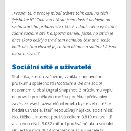
„Prosím tě, a proč vy mladí trávíte tolik času na těch
‘fejsbukách’?” Takovou otázku jsem dostal nedávno od
svého staršího příbuzenstva, které v době svého vyrůstání
žádné sociální sítě k dispozici neměli. Jasně, na sítích je
dnes skoro každý a tráví tam nemalou část dne. Jenže
kolik nás tam vlastně je, co tam děláme a sdílíme? A jsme
na nich závislí?
Sociální sítě a uživatelé
Statistika, kterou začneme, vznikla z nedávného
průzkumu společností
Hootsuite
a
We are social
nazvaném Global Digital Snapshot. Z průzkumu vyplul
na povrch pro někoho možná poněkud překvapivý
závěr: ze všech uživatelů internetu byste velmi těžce
hledali uživatele, kteří nepoužívají nějakou sociální síť.
No, těžko… Internet používá celkem 3.819 miliard lidí
a z toho celých 3.082 miliard používá nějakou sociální
síť. Ještě v roce 2014 internet používaly necelé tři