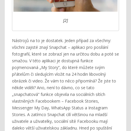
[2]
Nástrojů na to je dostatek. Jeden případ za všechny:
všichni zajisté znají Snapchat – aplikaci pro posílání
fotografií, které se zobrazí jen na určitou dobu a poté se
smažou. V této aplikaci je dostupná funkce
pojmenovaná „My Story”, do které můžete svým
přátelům či sledujícím vložit na 24 hodin libovolný
obrázek či video. Že vám to něco připomíná? Že jste to
někde viděli? Ano, není to dávno, co se tato
„snapchatová” funkce objevila na sociálních sítích
vlastněných Facebookem – Facebook Stories,
Messenger My Day, WhatsApp Status a Instagram
Stories. A zatímco Snapchat cílí většinou na mladší
uživatele a uživatelky, sociální sítě Facebooku mají
daleko větší uživatelskou základnu. Hned po spuštění