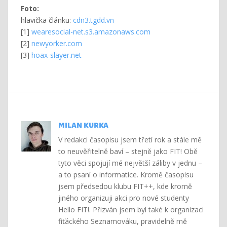
Foto:
hlavička článku:
cdn3.tgdd.vn
[1]
wearesocial-net.s3.amazonaws.com
[2]
newyorker.com
[3]
hoax-slayer.net
MILAN KURKA
V redakci časopisu jsem třetí rok a stále mě
to neuvěřitelně baví – stejně jako FIT! Obě
tyto věci spojují mé největší záliby v jednu –
a to psaní o informatice. Kromě časopisu
jsem předsedou klubu FIT++, kde kromě
jiného organizuji akci pro nové studenty
Hello FIT!. Přizván jsem byl také k organizaci
fiťáckého Seznamováku, pravidelně mě