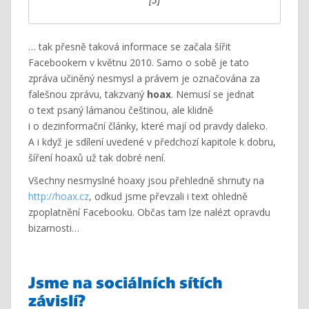
… tak přesně taková informace se začala šířit
Facebookem v květnu 2010. Samo o sobě je tato
zpráva učiněný nesmysl a právem je označována za
falešnou zprávu, takzvaný
hoax
. Nemusí se jednat
o text psaný lámanou češtinou, ale klidně
i o dezinformační články, které mají od pravdy daleko.
A i když je sdílení uvedené v předchozí kapitole k dobru,
šíření hoaxů už tak dobré není.
Všechny nesmyslné hoaxy jsou přehledně shrnuty na
http://hoax.cz
, odkud jsme převzali i text ohledně
zpoplatnění Facebooku. Občas tam lze nalézt opravdu
bizarnosti…
Jsme na sociálních sítích
závislí?