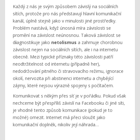
Každý z nás je svým způsobem závislý na sociálních
sítích, protože pro nás představují hlavní komunikační
kanál, úplně stejně jako v minulosti jiné prostředky.
Problém nastává, když únosná míra závislosti se
promění na závislost neúnosnou. Taková závislost se
d
i
agnostikuje jako
netolismus
a zahrnuje chorobnou
závislost nejen na sociálních sítích, ale i na internetu
obecně. Mezi typické příznaky této závislosti patří
neodtržitelnost od internetu (případně her),
nedodržování pitného či stravovacího režimu, ignorace
okolí, nervozita při abstinenci internetu a chybějící
zájmy, které nejsou výrazně spojeny s počítačem.
Komunikovat s někým přes síť je v pořádku. Pokud však
nechceme být přespříliš závislí na Facebooku či jiné síti,
je vhodné tento způsob komunikace (pokud je to
možné) omezit. Internet má přeci sloužit jako
komunikační doplněk, nikoliv její náhrada…