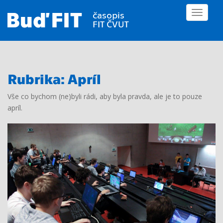
S
TOGGLE
k
i
p
t
o
m
Rubrika:
Apríl
a
Vše co bychom (ne)byli rádi, aby byla pravda, ale je to pouze
i
apríl.
n
c
o
n
t
e
n
t