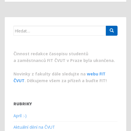
Search
for:
Činnost redakce časopisu studentů
a zaměstnanců FIT ČVUT v Praze byla ukončena.
Novinky z fakulty dále sledujte na
webu FIT
ČVUT
. Děkujeme všem za přízeň a buďte FIT!
RUBRIKY
Apríl :-)
Aktuální dění na ČVUT