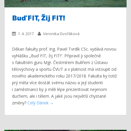
Buď FIT, Žij FIT!
1. 4. 2017
Veronika Dvořáková
Děkan fakulty prof. Ing. Pavel Tvrdík CSc. vydává novou
vyhlášku „Buď FIT, žij FIT!“. Připravil ji společně
s fakultním guru Mgr. Čestmírem Bulířem z Ústavu
tělovýchovy a sportu ČVUT a v platnost má vstoupit od
nového akademického roku 2017/2018. Fakulta by totiž
prý měla více dostát svému názvu a její studenti
i zaměstnanci by ji měli lépe prezentovat nejenom
duchem, ale i tělem. A jaké jsou největší chystané
změny?
Celý článek