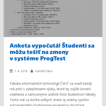
Anketa vypočutá! Študenti sa
môžu tešiť na zmeny
v systéme ProgTest
1. 4. 2019
Tomáš Patro
Fakulta informačních technológií ČVUT sa snaží každý
rok prísť s vylepšeniami výuky, ktoré by zvýšili úroveň
vzdelania a samozrejme uľahčili život študentom fakulty.
Tento rok sa dočká veľkých zmien aj známy systém
automatického hodnotenia programov ProgTest.