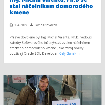
stal náčelníkem domorodého
kmene
1. 4. 2019
Tomáš Nováček
Při své dovolené byl Ing. Michal Valenta, Ph.D, vedoucí
katedry Softwarového inženýrství, zvolen náčelníkem
afrického domorodého kmene. Jako zdroj obživy
používají Oracle SQL Developer.
Celý článek