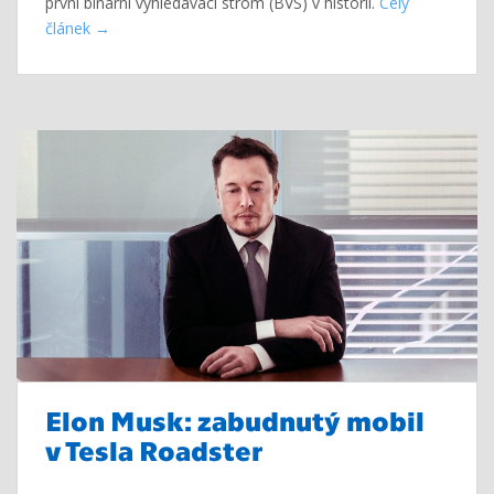
první binární vyhledávací strom (BVS) v historii.
Celý
článek
Elon Musk: zabudnutý mobil
v Tesla Roadster