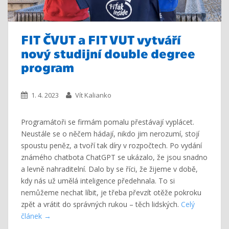
FIT ČVUT a FIT VUT vytváří
nový studijní double degree
program
1. 4. 2023
Vít Kalianko
Programátoři se firmám pomalu přestávají vyplácet.
Neustále se o něčem hádají, nikdo jim nerozumí, stojí
spoustu peněz, a tvoří tak díry v rozpočtech. Po vydání
známého chatbota ChatGPT se ukázalo, že jsou snadno
a levně nahraditelní. Dalo by se říci, že žijeme v době,
kdy nás už umělá inteligence předehnala. To si
nemůžeme nechat líbit, je třeba převzít otěže pokroku
zpět a vrátit do správných rukou – těch lidských.
Celý
článek