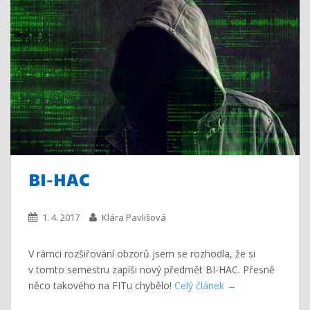
BI-HAC
1. 4. 2017
Klára Pavlišová
V rámci rozšiřování obzorů jsem se rozhodla, že si
v tomto semestru zapíši nový předmět BI-HAC. Přesně
něco takového na FITu chybělo!
Celý článek