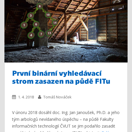
První binární vyhledávací
strom zasazen na půdě FITu
1. 4. 2018
Tomáš Nováček
V únoru 2018 dosáhl doc. Ing. Jan Janoušek, Ph.D. a jeho
tým arbologů nevídaného úspěchu – na půdě Fakulty
informačních technologií ČVUT se jim podařilo zasadit