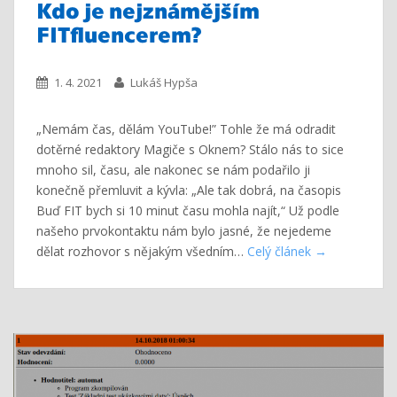
Kdo je nejznámějším
FITfluencerem?
1. 4. 2021
Lukáš Hypša
„Nemám čas, dělám YouTube!” Tohle že má odradit
dotěrné redaktory Magiče s Oknem? Stálo nás to sice
mnoho sil, času, ale nakonec se nám podařilo ji
konečně přemluvit a kývla: „Ale tak dobrá, na časopis
Buď FIT bych si 10 minut času mohla najít,“ Už podle
našeho prvokontaktu nám bylo jasné, že nejedeme
dělat rozhovor s nějakým všedním…
Celý článek