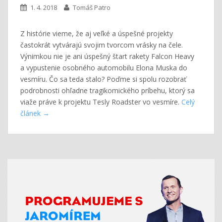
1. 4. 2018
Tomáš Patro
Z histórie vieme, že aj veľké a úspešné projekty
častokrát vytvárajú svojim tvorcom vrásky na čele.
Výnimkou nie je ani úspešný štart rakety Falcon Heavy
a vypustenie osobného automobilu Elona Muska do
vesmíru. Čo sa teda stalo? Poďme si spolu rozobrať
podrobnosti ohľadne tragikomického príbehu, ktorý sa
viaže práve k projektu Tesly Roadster vo vesmíre.
Celý
článek