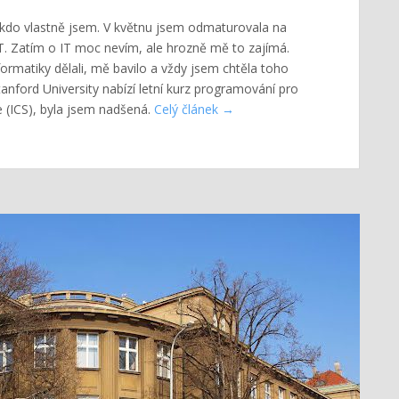
m, kdo vlastně jsem. V květnu jsem odmaturovala na
T. Zatím o IT moc nevím, ale hrozně mě to zajímá.
rmatiky dělali, mě bavilo a vždy jsem chtěla toho
Stanford University nabízí letní kurz programování pro
 (ICS), byla jsem nadšená.
Celý článek