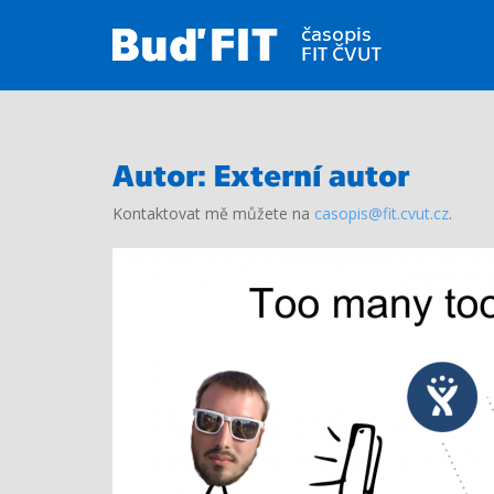
S
k
i
p
t
o
m
Autor:
Externí autor
a
Kontaktovat mě můžete na
casopis@fit.cvut.cz
.
i
n
c
o
n
t
e
n
t