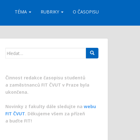
TÉMA
RUBRIKY
O ČASOPISU
Search
for:
Činnost redakce časopisu studentů
a zaměstnanců FIT ČVUT v Praze byla
ukončena.
Novinky z fakulty dále sledujte na
webu
FIT ČVUT
. Děkujeme všem za přízeň
a buďte FIT!