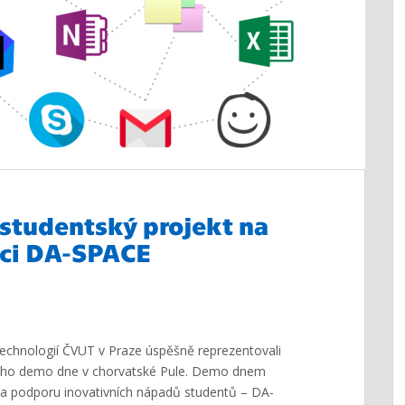
 studentský projekt na
aci DA-SPACE
technologií ČVUT v Praze úspěšně reprezentovali
ího demo dne v chorvatské Pule. Demo dnem
u na podporu inovativních nápadů studentů – DA-