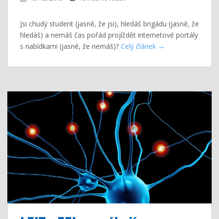
Jsi chudý student (jasně, že jsi), hledáš brigádu (jasně, že
hledáš) a nemáš čas pořád projíždět internetové portály
s nabídkami (jasně, že nemáš)?
Celý článek