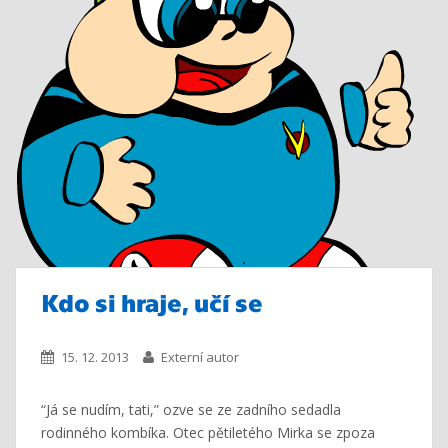
Kdo si hraje, učí se
15. 12. 2013
Externí autor
“Já se nudím, tati,” ozve se ze zadního sedadla
rodinného kombíka. Otec pětiletého Mirka se zpoza