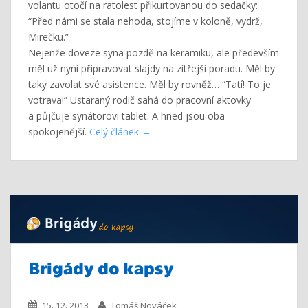
volantu otočí na ratolest přikurtovanou do sedačky:
“Před námi se stala nehoda, stojíme v koloně, vydrž,
Mirečku.”
Nejenže doveze syna pozdě na keramiku, ale především
měl už nyní připravovat slajdy na zítřejší poradu. Měl by
taky zavolat své asistence. Měl by rovněž… “Tatí! To je
votrava!” Ustaraný rodič sahá do pracovní aktovky
a půjčuje synátorovi tablet. A hned jsou oba
spokojenější.
Celý článek
Brigády do kapsy
15. 12. 2013
Tomáš Nováček