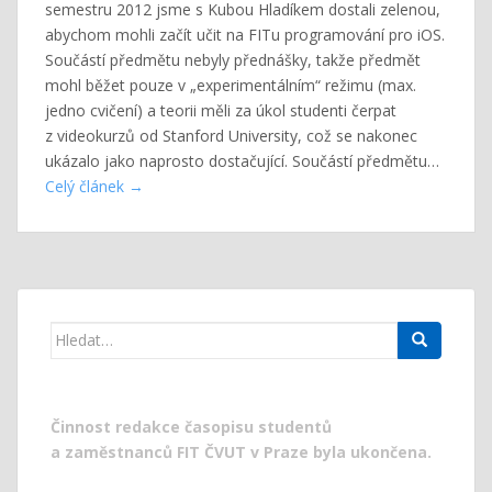
semestru 2012 jsme s Kubou Hladíkem dostali zelenou,
abychom mohli začít učit na FITu programování pro iOS.
Součástí předmětu nebyly přednášky, takže předmět
mohl běžet pouze v „experimentálním“ režimu (max.
jedno cvičení) a teorii měli za úkol studenti čerpat
z videokurzů od Stanford University, což se nakonec
ukázalo jako naprosto dostačující. Součástí předmětu…
Celý článek
Search
for:
Činnost redakce časopisu studentů
a zaměstnanců FIT ČVUT v Praze byla ukončena.