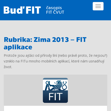
S
TOGGLE
k
i
p
t
o
m
Rubrika:
Zima 2013 – FIT
a
aplikace
i
n
Protože jsou ajťáci od přírody líní (nebo právě proto, že nejsou?)
c
vzniklo na FITu mnoho mobilních aplikací, které nám usnadňují
o
život.
n
t
e
n
t