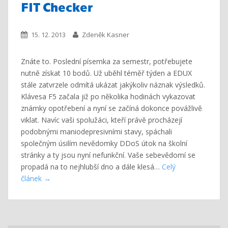
FIT Checker
15. 12. 2013
Zdeněk Kasner
Znáte to. Poslední písemka za semestr, potřebujete
nutně získat 10 bodů. Už uběhl téměř týden a EDUX
stále zatvrzele odmítá ukázat jakýkoliv náznak výsledků.
Klávesa F5 začala již po několika hodinách vykazovat
známky opotřebení a nyní se začíná dokonce povážlivě
viklat. Navíc vaši spolužáci, kteří právě procházejí
podobnými maniodepresivními stavy, spáchali
společným úsilím nevědomky DDoS útok na školní
stránky a ty jsou nyní nefunkční. Vaše sebevědomí se
propadá na to nejhlubší dno a dále klesá…
Celý
článek