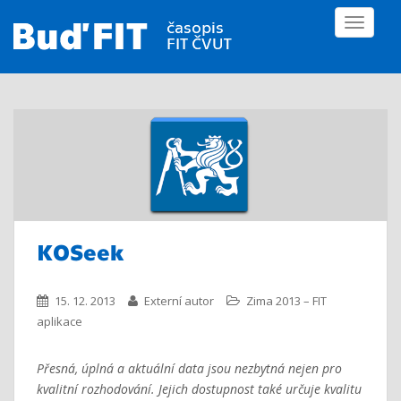
S
TOGGLE
k
i
p
t
o
m
a
i
n
c
o
KOSeek
n
t
e
15. 12. 2013
Externí autor
Zima 2013 – FIT
n
aplikace
t
Přesná, úplná a aktuální data jsou nezbytná nejen pro
kvalitní rozhodování. Jejich dostupnost také určuje kvalitu