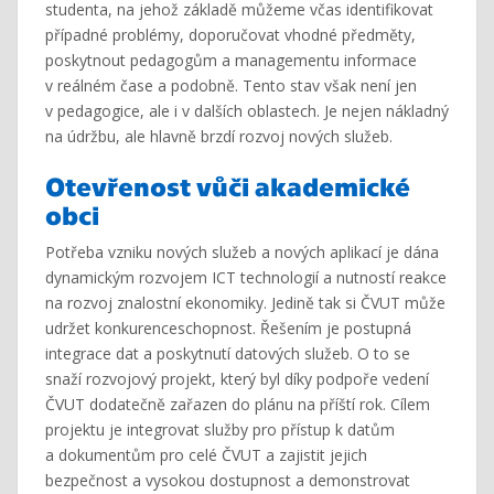
studenta, na jehož základě můžeme včas identifikovat
případné problémy, doporučovat vhodné předměty,
poskytnout pedagogům a managementu informace
v reálném čase a podobně. Tento stav však není jen
v pedagogice, ale i v dalších oblastech. Je nejen nákladný
na údržbu, ale hlavně brzdí rozvoj nových služeb.
Otevřenost vůči akademické
obci
Potřeba vzniku nových služeb a nových aplikací je dána
dynamickým rozvojem ICT technologií a nutností reakce
na rozvoj znalostní ekonomiky. Jedině tak si ČVUT může
udržet konkurenceschopnost. Řešením je postupná
integrace dat a poskytnutí datových služeb. O to se
snaží rozvojový projekt, který byl díky podpoře vedení
ČVUT dodatečně zařazen do plánu na příští rok. Cílem
projektu je integrovat služby pro přístup k datům
a dokumentům pro celé ČVUT a zajistit jejich
bezpečnost a vysokou dostupnost a demonstrovat