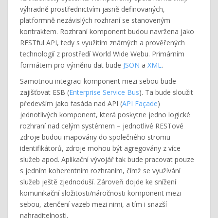
výhradně prostřednictvím jasně definovaných,
platformně nezávislých rozhraní se stanoveným
kontraktem. Rozhraní komponent budou navržena jako
RESTful API, tedy s využitím známých a prověřených
technologií z prostředí World Wide Webu. Primárním
formátem pro výměnu dat bude
JSON
a
XML
.
Samotnou integraci komponent mezi sebou bude
zajišťovat ESB (
Enterprise Service Bus
). Ta bude sloužit
především jako fasáda nad API (
API Façade
)
jednotlivých komponent, která poskytne jedno logické
rozhraní nad celým systémem – jednotlivé RESTové
zdroje budou mapovány do společného stromu
identifikátorů, zdroje mohou být agregovány z více
služeb apod. Aplikační vývojář tak bude pracovat pouze
s jedním koherentním rozhraním, čímž se využívání
služeb ještě zjednoduší. Zároveň dojde ke snížení
komunikační složitosti/náročnosti komponent mezi
sebou, ztenčení vazeb mezi nimi, a tím i snazší
nahraditelnosti.