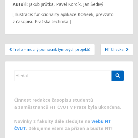
Autoři:
Jakub Jirůtka, Pavel Kordík, Jan Šedivý
[ Ilustrace: funkcionality aplikace KOSeek, převzato
z časopisu Pražská technika ]
Navigace
Trello – mocný pomocník týmových projektů
FIT Checker
pro
příspěvek
Search
for:
Činnost redakce časopisu studentů
a zaměstnanců FIT ČVUT v Praze byla ukončena.
Novinky z fakulty dále sledujte na
webu FIT
ČVUT
. Děkujeme všem za přízeň a buďte FIT!