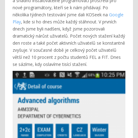
a snadno instalovatelné programovací prostředí pro
nové programátory, kteří se k nám přidávají. Po
několika týdnech testování jsme dali KOSeek na
Google
Pla
y
, kde si ho dnes může každý stáhnout. V prvních
dnech jsme byli nadšeni, když jsme pozorovali
dramatický nárůst uživatelů. Počet nových stažení každý
den roste a také počet aktivních uživatelů se konstantně
zvyšuje. V současné době je celkový počet uživatelů
větší než 10 procent z počtu studentů FEL a FIT. Dnes
se sázíme, kdy oslavíme tisící stažení.