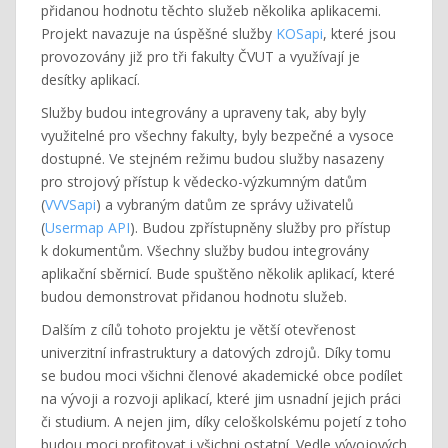
přidanou hodnotu těchto služeb několika aplikacemi.
Projekt navazuje na úspěšné služby
KOSapi
, které jsou
provozovány již pro tři fakulty ČVUT a využívají je
desítky aplikací.
Služby budou integrovány a upraveny tak, aby byly
využitelné pro všechny fakulty, byly bezpečné a vysoce
dostupné. Ve stejném režimu budou služby nasazeny
pro strojový přístup k vědecko-výzkumným datům
(
VVVSapi
) a vybraným datům ze správy uživatelů
(
Usermap API
). Budou zpřístupněny služby pro přístup
k dokumentům. Všechny služby budou integrovány
aplikační sběrnicí. Bude spuštěno několik aplikací, které
budou demonstrovat přidanou hodnotu služeb.
Dalším z cílů tohoto projektu je větší otevřenost
univerzitní infrastruktury a datových zdrojů. Díky tomu
se budou moci všichni členové akademické obce podílet
na vývoji a rozvoji aplikací, které jim usnadní jejich práci
či studium. A nejen jim, díky celoškolskému pojetí z toho
budou moci profitovat i všichni ostatní. Vedle vývojových