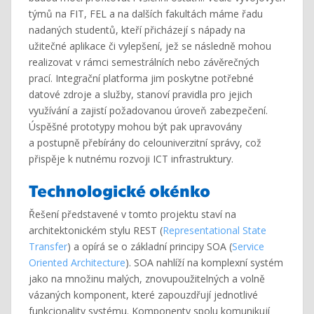
týmů na FIT, FEL a na dalších fakultách máme řadu
nadaných studentů, kteří přicházejí s nápady na
užitečné aplikace či vylepšení, jež se následně mohou
realizovat v rámci semestrálních nebo závěrečných
prací. Integrační platforma jim poskytne potřebné
datové zdroje a služby, stanoví pravidla pro jejich
využívání a zajistí požadovanou úroveň zabezpečení.
Úspěšné prototypy mohou být pak upravovány
a postupně přebírány do celouniverzitní správy, což
přispěje k nutnému rozvoji ICT infrastruktury.
Technologické okénko
Řešení představené v tomto projektu staví na
architektonickém stylu REST (
Representational State
Transfer
) a opírá se o základní principy SOA (
Service
Oriented Architecture
). SOA nahlíží na komplexní systém
jako na množinu malých, znovupoužitelných a volně
vázaných komponent, které zapouzdřují jednotlivé
funkcionality systému. Komponenty spolu komunikují