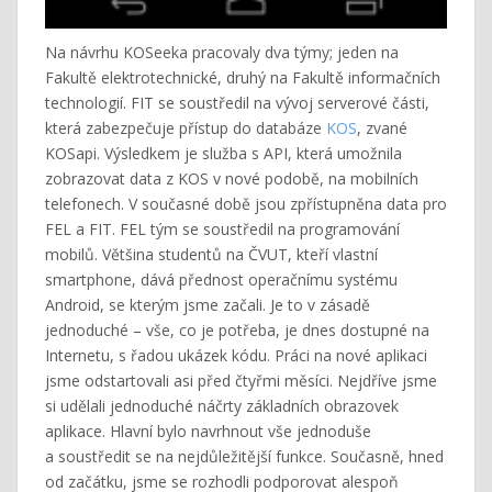
Na návrhu KOSeeka pracovaly dva týmy; jeden na
Fakultě elektrotechnické, druhý na Fakultě informačních
technologií. FIT se soustředil na vývoj serverové části,
která zabezpečuje přístup do databáze
KOS
, zvané
KOSapi. Výsledkem je služba s API, která umožnila
zobrazovat data z KOS v nové podobě, na mobilních
telefonech. V současné době jsou zpřístupněna data pro
FEL a FIT. FEL tým se soustředil na programování
mobilů. Většina studentů na ČVUT, kteří vlastní
smartphone, dává přednost operačnímu systému
Android, se kterým jsme začali. Je to v zásadě
jednoduché – vše, co je potřeba, je dnes dostupné na
Internetu, s řadou ukázek kódu. Práci na nové aplikaci
jsme odstartovali asi před čtyřmi měsíci. Nejdříve jsme
si udělali jednoduché náčrty základních obrazovek
aplikace. Hlavní bylo navrhnout vše jednoduše
a soustředit se na nejdůležitější funkce. Současně, hned
od začátku, jsme se rozhodli podporovat alespoň