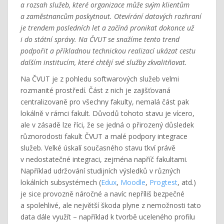
a rozsah služeb, které organizace může svým klientům
a zaměstnancům poskytnout. Otevírání datových rozhraní
je trendem posledních let a začíná pronikat dokonce už
i do státní správy. Na ČVUT se snažíme tento trend
podpořit a příkladnou technickou realizací ukázat cestu
dalším institucím, které chtějí své služby zkvalitňovat.
Na ČVUT je z pohledu softwarových služeb velmi
rozmanité prostředí. Část z nich je zajišťovaná
centralizovaně pro všechny fakulty, nemalá část pak
lokálně v rámci fakult. Důvodů tohoto stavu je vícero,
ale v zásadě lze říci, že se jedná o přirozený důsledek
různorodosti fakult ČVUT a malé podpory integrace
služeb. Velké úskalí současného stavu tkví právě
v nedostatečné integraci, zejména napříč fakultami.
Například udržování studijních výsledků v různých
lokálních subsystémech (
Edux
,
Moodle
,
Progtest
, atd.)
je sice provozně náročné a navíc nepříliš bezpečné
a spolehlivé, ale největší škoda plyne z nemožnosti tato
data dále využít – například k tvorbě uceleného profilu