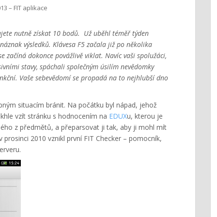
13 – FIT aplikace
ujete nutně získat 10 bodů. Už uběhl téměř týden
 náznak výsledků. Klávesa F5 začala již po několika
 začíná dokonce povážlivě viklat. Navíc vaši spolužáci,
ivními stavy, spáchali společným úsilím nevědomky
funkční. Vaše sebevědomí se propadá na to nejhlubší dno
obným situacím bránit. Na počátku byl nápad, jehož
takhle vzít stránku s hodnocením na
EDUX
u, kterou je
ého z předmětů, a přeparsovat ji tak, aby ji mohl mít
v prosinci 2010 vznikl první FIT Checker – pomocník,
erveru.