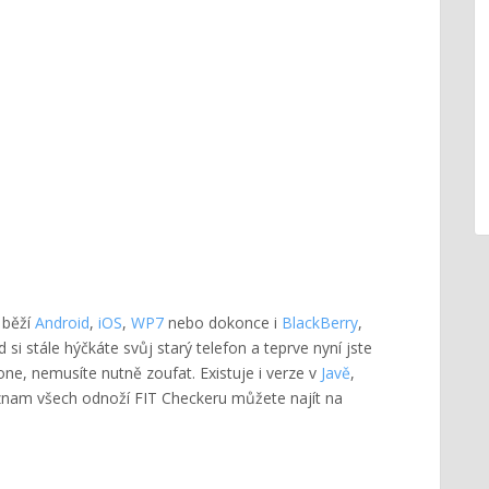
 běží
Android
,
iOS
,
WP7
nebo dokonce i
BlackBerry
,
d si stále hýčkáte svůj starý telefon a teprve nyní jste
one, nemusíte nutně zoufat. Existuje i verze v
Javě
,
eznam všech odnoží FIT Checkeru můžete najít na