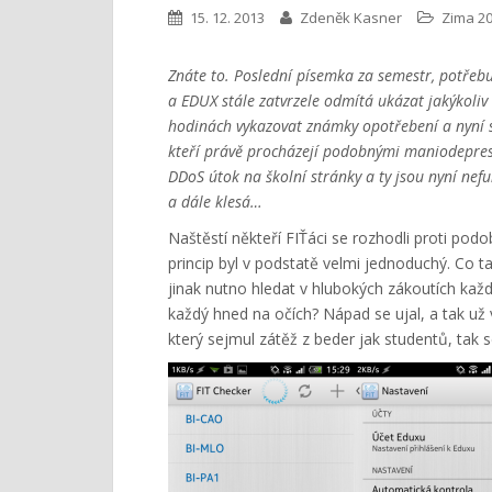
15. 12. 2013
Zdeněk Kasner
Zima 20
Znáte to. Poslední písemka za semestr, potřeb
a EDUX stále zatvrzele odmítá ukázat jakýkoliv
hodinách vykazovat známky opotřebení a nyní se
kteří právě procházejí podobnými maniodepres
DDoS útok na školní stránky a ty jsou nyní ne
a dále klesá…
Naštěstí někteří FIŤáci se rozhodli proti pod
princip byl v podstatě velmi jednoduchý. Co 
jinak nutno hledat v hlubokých zákoutích každ
každý hned na očích? Nápad se ujal, a tak už 
který sejmul zátěž z beder jak studentů, tak s