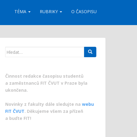
TÉMA
RUBRIKY
O ČASOPISU
Search
for:
Činnost redakce časopisu studentů
a zaměstnanců FIT ČVUT v Praze byla
ukončena.
Novinky z fakulty dále sledujte na
webu
FIT ČVUT
. Děkujeme všem za přízeň
a buďte FIT!