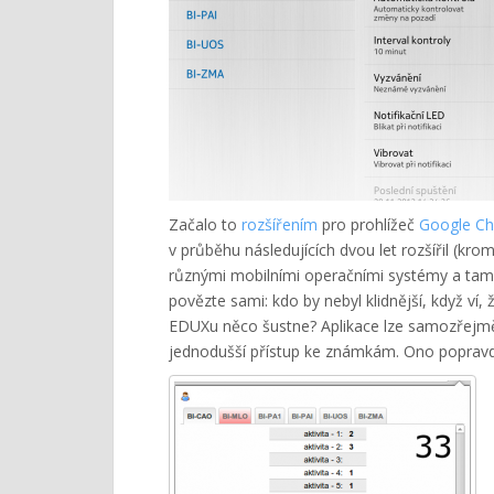
Začalo to
rozšířením
pro prohlížeč
Google C
v průběhu následujících dvou let rozšířil (kro
různými mobilními operačními systémy a tam t
povězte sami: kdo by nebyl klidnější, když ví, 
EDUXu něco šustne? Aplikace lze samozřejmě 
jednodušší přístup ke známkám. Ono popravdě