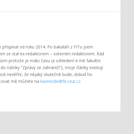
 přispíval od roku 2014. Po bakaláři z FITu jsem
em se stal ex-redaktorem – externím redaktorem. Rád
všem protože je málo času (a vzhledem k mé fakultní
do rubriky “Zprávy ze zahraničí”), moje články existují
boli nevěřte, že nějaký skutečně bude, dokud ho
tovat mě můžete na
kasnezde@fit.cvut.cz
.