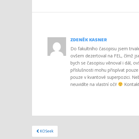
ZDENĚK KASNER
Do fakultního časopisu jsem trvale
ovšem dezertoval na FEL, čímž js
bych se časopisu věnoval i dál, o
příslušnosti mohu přispívat pouze 
pouze v kvantové superpozici. Ne
neuvidíte na vlastní oči!
Kontak
Navigace
KOSeek
pro