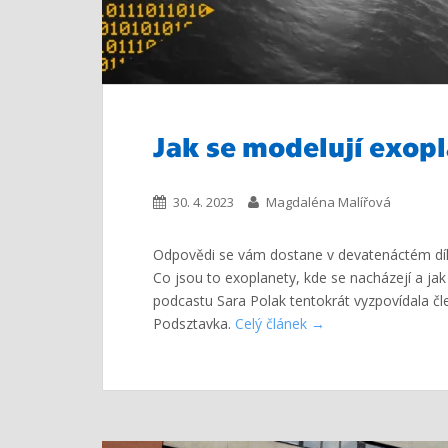
Jak se modelují exop
30. 4. 2023
Magdaléna Malířová
Odpovědi se vám dostane v devatenáctém díl
Co jsou to exoplanety, kde se nacházejí a j
podcastu Sara Polak tentokrát vyzpovídala č
Podsztavka.
Celý článek