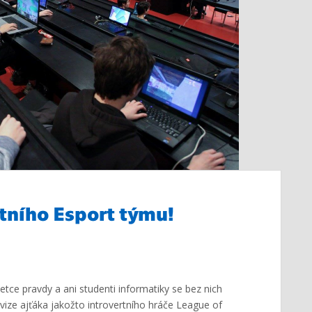
stního Esport týmu!
tce pravdy a ani studenti informatiky se bez nich
vize ajťáka jakožto introvertního hráče League of