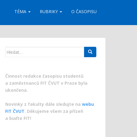
TÉMA
RUBRIKY
O ČASOPISU
Search
for:
Činnost redakce časopisu studentů
a zaměstnanců FIT ČVUT v Praze byla
ukončena.
Novinky z fakulty dále sledujte na
webu
FIT ČVUT
. Děkujeme všem za přízeň
a buďte FIT!