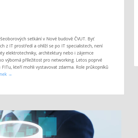
ie všeoborových setkání v Nové budově ČVUT. Byť
ch z IT prostředí a ohlíží se po IT specialistech, není
ty elektrotechniky, architektury nebo i zájemce
ko výborná příležitost pro networking. Letos poprvé
 FITu, kteří mohli vystavovat zdarma. Role průkopníků
ánek