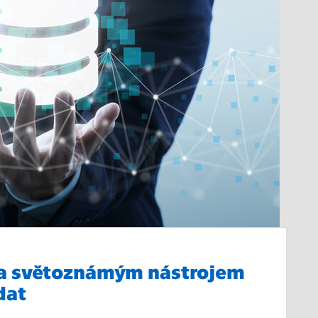
 za světoznámým nástrojem
dat