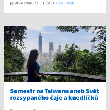
přijat ke studiu na FIT ČVUT.
Celý článek
Semestr na Taiwanu aneb Svět
rozsypaného čaje a knedlíčků