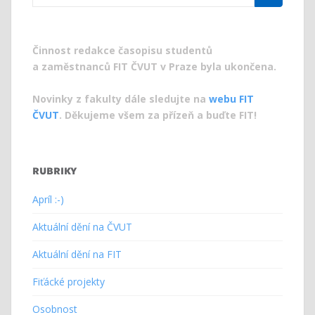
for:
Činnost redakce časopisu studentů
a zaměstnanců FIT ČVUT v Praze byla ukončena.
Novinky z fakulty dále sledujte na
webu FIT
ČVUT
. Děkujeme všem za přízeň a buďte FIT!
RUBRIKY
Apríl :-)
Aktuální dění na ČVUT
Aktuální dění na FIT
Fiťácké projekty
Osobnost