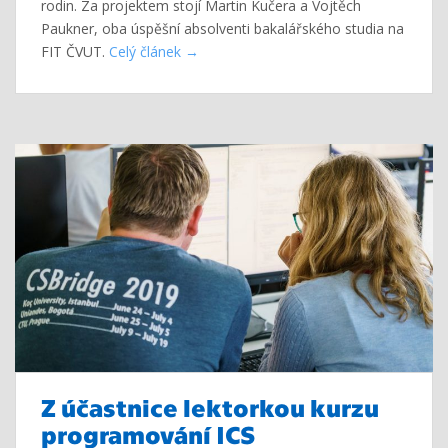
rodin. Za projektem stojí Martin Kučera a Vojtěch
Paukner, oba úspěšní absolventi bakalářského studia na
FIT ČVUT.
Celý článek
Z účastnice lektorkou kurzu
programování ICS