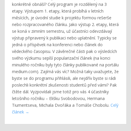
konkrétně obnáší? Celý program je rozdělený na 3
etapy. Výstupem 1. etapy, která probíhá v letních
měsících, je úvodní studie k projektu formou rešerše
nebo rozpracovaného článku. Jako výstup 2. etapy, která
se koná v zimním semestru, už účastníci odevzdávají
výstup připravený k publikaci nebo uplatnění. Typicky se
jedná o příspěvek na konferenci nebo článek do
vědeckého časopisu. V závěrečné části pak o výsledcích
svého výzkumu sepíší popularizační článek (na konci
minulého ročníku byly tyto články publikované na portálu
medium.com). Zajímá vás víc? Možná taky uvažujete, že
byste se do programu přihlásili, ale nejdřív byste si rádi
poslechli konkrétní zkušenosti studentů před vámi? Pak
čtěte dál. Vyzpovídali jsme totiž pro vás 4 účastníky
letošního ročníku – Elišku Svobodovou, Hermana
Tiumentseva, Michala Dvořáka a Tomáše Chobolu.
Celý
článek