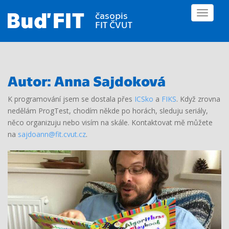
S
TOGGLE
k
i
p
t
o
m
Autor:
Anna Sajdoková
a
K programování jsem se dostala přes
ICSko
a
FIKS
. Když zrovna
i
nedělám ProgTest, chodím někde po horách, sleduju seriály,
n
něco organizuju nebo visím na skále. Kontaktovat mě můžete
c
na
sajdoann@fit.cvut.cz
.
o
n
t
e
n
t