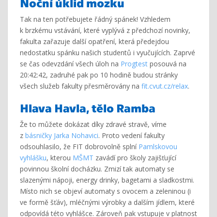
Noční úklid mozku
Tak na ten potřebujete řádný spánek! Vzhledem
k brzkému vstávání, které vyplývá z předchozí novinky,
fakulta zařazuje další opatření, která předejdou
nedostatku spánku našich studentů i vyučujících. Zaprvé
se čas odevzdání všech úloh na
Progtest
posouvá na
20:42:42, zadruhé pak po 10 hodině budou stránky
všech služeb fakulty přesměrovány na
fit.cvut.cz/relax
.
Hlava Havla, tělo Ramba
Že to můžete dokázat díky zdravé stravě, víme
z
básničky Jarka Nohavici
. Proto vedení fakulty
odsouhlasilo, že FIT dobrovolně splní
Pamlskovou
vyhlášku
, kterou
MŠMT
zavádí pro školy zajišťující
povinnou školní docházku. Zmizí tak automaty se
slazenými nápoji, energy drinky, bagetami a sladkostmi.
Místo nich se objeví automaty s ovocem a zeleninou (i
ve formě šťáv), mléčnými výrobky a dalším jídlem, které
odpovídá této vyhlášce. Zároveň pak vstupuje v platnost