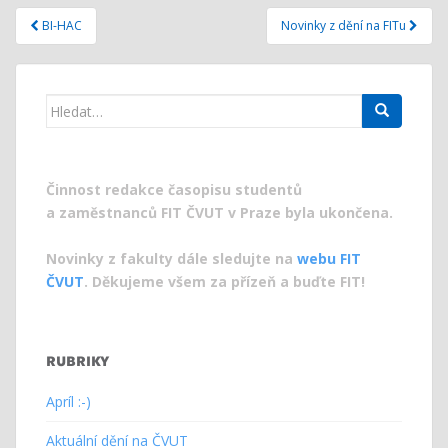
Navigace
BI-HAC
Novinky z dění na FITu
pro
příspěvek
Search
for:
Činnost redakce časopisu studentů
a zaměstnanců FIT ČVUT v Praze byla ukončena.
Novinky z fakulty dále sledujte na
webu FIT
ČVUT
. Děkujeme všem za přízeň a buďte FIT!
RUBRIKY
Apríl :-)
Aktuální dění na ČVUT