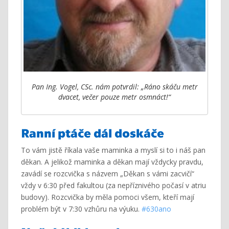
Pan Ing. Vogel, CSc. nám potvrdil: „Ráno skáču metr
dvacet, večer pouze metr osmnáct!“
Ranní ptáče dál doskáče
To vám jistě říkala vaše maminka a myslí si to i náš pan
děkan. A jelikož maminka a děkan mají vždycky pravdu,
zavádí se rozcvička s názvem „Děkan s vámi zacvičí“
vždy v 6:30 před fakultou (za nepříznivého počasí v atriu
budovy). Rozcvička by měla pomoci všem, kteří mají
problém být v 7:30 vzhůru na výuku.
#630ano