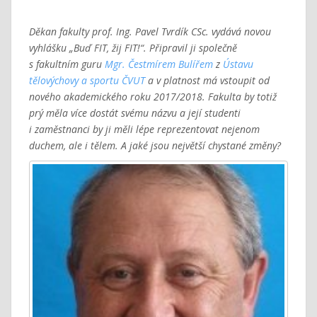
Děkan fakulty prof. Ing. Pavel Tvrdík CSc. vydává novou
vyhlášku „Buď FIT, žij FIT!“. Připravil ji společně
s fakultním guru
Mgr. Čestmírem Bulířem
z
Ústavu
tělovýchovy a sportu ČVUT
a v platnost má vstoupit od
nového akademického roku 2017/2018. Fakulta by totiž
prý měla více dostát svému názvu a její studenti
i zaměstnanci by ji měli lépe reprezentovat nejenom
duchem, ale i tělem. A jaké jsou největší chystané změny?