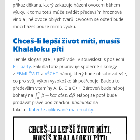
příkaz děkana, který zakazuje házení ovocem během
výuky. K tomu totiž může svádět především hroznové
víno a jiné ovoce oblých tvarů. Ovocem se odteď bude
moci házet pouze mimo výuku.
Chceš-li lepší život míti, musíš
Khalaloku píti
Tenhle slogan jste již jistě viděli v souvislosti s poslední
FIT párty
. Fakulta totiž připravuje společně s kolegy
z
FBMI ČVUT
a
VŠCHT
nápoj, který bude obsahovat vše,
co pro svůj výkon vysokoškolák potřebuje. Budou to
především vitamíny A, B, C a C++. Zároveň bude nápoj
γ
\int_{\alpha}^{\gamma}
bohatý na
−
. Nápoj se poté bude
∫
β
k
a
r
o
t
e
n
d
β
α
\beta\!-\!karoten\
prodávat právě pod značkou
Khalaloka
na
d\beta\!
fakultní
Katedře aplikované matematiky
.