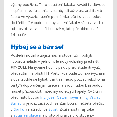
výtahy používat. Toto opatření fakulta zavádí i z důvodu
zlepšení mezifakultních vztahů, jelikož z úst architektů
často ve výtazích uteče poznámka: „Oni si zase jedou
do třetího!” V budoucnu by vedení fakulty rádo zavedlo
tuto praxi i ve vedlejší budově A, kde působíme na 9.–
14. patře
Hýbej se a bav se!
Poslední novinka zajistí našim studentům pohyb
i dobrou náladu v jednom. Je nový volitelný předmět
FIT-ZUM
. Nahýbané hodiny pak v praxi studenti využijí
především na příští FIT Párty, kde bude Zumba (význam
slova „rychle se hýbat, bavit se, nebo pozvat někoho na
party“) doporučeným tancem a svou hudbu k ní budou
muset přizpůsobit i všechny účinkující kapely. Cvičícími
předmětu budou
Ing. Josef Gattermayer
a
Ing. Václav
Strnad
o jejichž začátcích se Zumbou si můžete přečíst
v
článku
v naší rubrice
Sport
. Zkušenost mají také
s
aqua-aerobikem
a proto připravují pro studenty