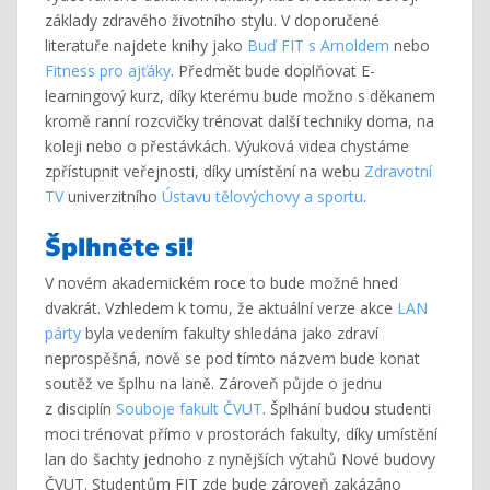
základy zdravého životního stylu. V doporučené
literatuře najdete knihy jako
Buď FIT s Arnoldem
nebo
Fitness pro ajťáky
. Předmět bude doplňovat E-
learningový kurz, díky kterému bude možno s děkanem
kromě ranní rozcvičky trénovat další techniky doma, na
koleji nebo o přestávkách. Výuková videa chystáme
zpřístupnit veřejnosti, díky umístění na webu
Zdravotní
TV
univerzitního
Ústavu tělovýchovy a sportu
.
Šplhněte si!
V novém akademickém roce to bude možné hned
dvakrát. Vzhledem k tomu, že aktuální verze akce
LAN
párty
byla vedením fakulty shledána jako zdraví
neprospěšná, nově se pod tímto názvem bude konat
soutěž ve šplhu na laně. Zároveň půjde o jednu
z disciplín
Souboje fakult ČVUT
. Šplhání budou studenti
moci trénovat přímo v prostorách fakulty, díky umístění
lan do šachty jednoho z nynějších výtahů Nové budovy
ČVUT. Studentům FIT zde bude zároveň zakázáno