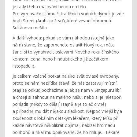
je tady třeba malování henou na tělo.
Pro vyznavače islámu či tradičních vodních dýmek je zde
Arab Street (Arabská čtvrť), které vévodí ohromná
Sultánova mešita.
A další výhoda: pokud se vám náhodou (stejně jako
nám) stane, že zapomenete oslavit Nový rok, máte
šanci si to vynahradit oslavami Nového roku čínského
koncem ledna, nebo hinduistického již začátkem
listopadu :).
Je celkem vzácné potkat na ulici světlovlasé evropany,
proto se nám nezřídka stává, že nás zastavují místní,
ptají se odkud pocházíme a jak se nám v Singapuru líbí
a chtějí si sáhnout na malého Míšu, nebo si jej alespoň
pohladit (někdy to dělají i tajně a je to až divné)
a případně mu dát nějakou sladkost. Nejpodivnější byla
zkušenost s lokálním dětským lékařem, který Míšu při
každé návštěvě několikrát objímal, nabízel hromadu
bonbonů a říkal mu opakovaně, že ho miluje… Lékaře