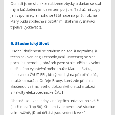
Odnesli jsme si z akce nabízené zbytky a durian se stal
mým každodenním dezertem po jídle. Teď už mi zbyly
jen vzpomínky a mohu se těšit zase na příští rok, na
který budu společně s ostatními skalními vyznavači
trpělivě vyčkávat :).
9. Studentský život
Osobní zkušeností se studiem na zdejší nejznámější
technice (Nanjang Technological University) se sice
pochlubit nemohu, obrázek jsem si ale udělala z velmi
nadšeného vyprávění mého muže Martina Svítka,
absolventa ČVUT FEL, který zde byl na půlroční stáži,
a také kamaráda Onřeje Bruny, který zde přijel na
zkušenou v rámci svého doktorského studia taktéž
z Fakulty elektrotechnické ČVUT.
Obecně jsou zde jedny z nejlepších univerzit na světě
(patří mezi Top 50). Studenti zde berou své studium
velmi vážně, již od dětství jsou vedeni k velké