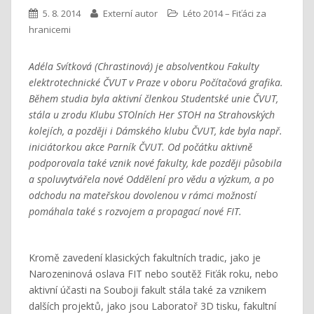
5. 8. 2014
Externí autor
Léto 2014 – Fiťáci za
hranicemi
Adéla Svítková (Chrastinová) je absolventkou Fakulty
elektrotechnické ČVUT v Praze v oboru Počítačová grafika.
Během studia byla aktivní členkou Studentské unie ČVUT,
stála u zrodu Klubu STOlních Her STOH na Strahovských
kolejích, a později i Dámského klubu ČVUT, kde byla např.
iniciátorkou akce Parník ČVUT. Od počátku aktivně
podporovala také vznik nové fakulty, kde později působila
a spoluvytvářela nové Oddělení pro vědu a výzkum, a po
odchodu na mateřskou dovolenou v rámci možností
pomáhala také s rozvojem a propagací nové FIT.
Kromě zavedení klasických fakultních tradic, jako je
Narozeninová oslava FIT nebo soutěž Fiťák roku, nebo
aktivní účasti na Souboji fakult stála také za vznikem
dalších projektů, jako jsou Laboratoř 3D tisku, fakultní