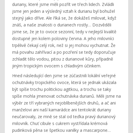
duriany, které jsme měli pozřít ve třech lidech. Zvládli
jsme jen jeden a výsledný vztah k durianu byl bohužel
stejný jako dříve. Ale říká se, že dokážeš milovat, když
znáš, a naše znalosti o durianech rostly… Dozvěděli
jsme se, že je to ovoce sezonní, tedy v nejlepší kvalitě
dostupné jen kolem poloviny června. A jeho milovníci
trpělivě čekají celý rok, než si jej mohou vychutnat. Že
má povahu zahřívací a po pozření se tedy doporučuje
zchladit tělo vodou, pitou z durianové kůry, případně
jiným tropickým ovocem s chladivým účinkem.
Hned následující den jsme se zúčastnili lokální veřejné
ochutnávky tropického ovoce, která se jednak ukázala
být spíše trochu politickou agitkou, a trochu se taky
spíše mohla jmenovat ochutnávka durianů. Měli jsme na
výběr ze tří vybraných nejoblíbenějších druhů, a ač ani
manželovi ani naší kamarádce ani tentokrát duriany
neučarovaly, ze mně se stal od teďka pravý durianový
milovník. Chuť cibule s cukrem vystřídala krémová
pudinková pěna se špetkou vanilky a mascarpone…