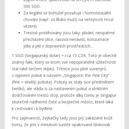
500 SGD.
Za ilegální se bohužel považuje i homosexuální
chování (např. za líbání mužů na veřejnosti hrozí
vězení).
Trestně postihovány jsou taky: plivání, neopatrné
přecházení ulice, rasová nenávist, konzumace
jídla a pití v dopravních prostředcích…
1 SGD (Singapurský dolar) = cca 15 CZK. Toto je obecně
známý fakt, který se krom své nepopiratelné užitečnosti
stal také terčem vtípků. Tržnice jsou plné suvenýrů
s výpisem pokut a názvem „Singapore: the Fine City“
(fine = skvělý; pokuta). Pokuty se staly sice předmětem
žertíků, ale vláda si za nastavením pokut a striktním
dodržováním trestů stojí, protože díky tomu je Singapur
skutečně nádherně čisté a bezpečné město, které láká
k cestování i k bydlení.
Pro zajímavost, žvýkačky tady jsou prý zakázané kvůli
tomu, že jimi v minulosti turisté opakovaně blokovali