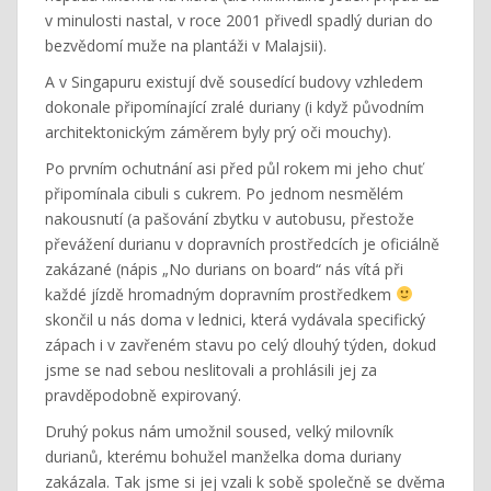
v minulosti nastal, v roce 2001 přivedl spadlý durian do
bezvědomí muže na plantáži v Malajsii).
A v Singapuru existují dvě sousedící budovy vzhledem
dokonale připomínající zralé duriany (i když původním
architektonickým záměrem byly prý oči mouchy).
Po prvním ochutnání asi před půl rokem mi jeho chuť
připomínala cibuli s cukrem. Po jednom nesmělém
nakousnutí (a pašování zbytku v autobusu, přestože
převážení durianu v dopravních prostředcích je oficiálně
zakázané (nápis „No durians on board“ nás vítá při
každé jízdě hromadným dopravním prostředkem
skončil u nás doma v lednici, která vydávala specifický
zápach i v zavřeném stavu po celý dlouhý týden, dokud
jsme se nad sebou neslitovali a prohlásili jej za
pravděpodobně expirovaný.
Druhý pokus nám umožnil soused, velký milovník
durianů, kterému bohužel manželka doma duriany
zakázala. Tak jsme si jej vzali k sobě společně se dvěma