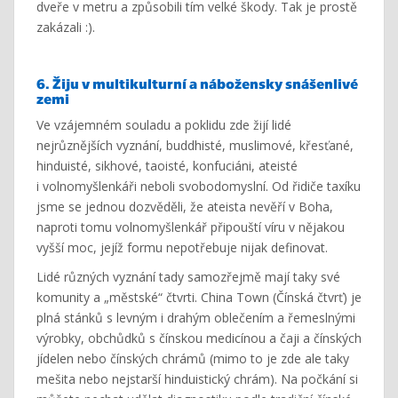
dveře v metru a způsobili tím velké škody. Tak je prostě
zakázali :).
6. Žiju v multikulturní a nábožensky snášenlivé
zemi
Ve vzájemném souladu a poklidu zde žijí lidé
nejrůznějších vyznání, buddhisté, muslimové, křesťané,
hinduisté, sikhové, taoisté, konfuciáni, ateisté
i volnomyšlenkáři neboli svobodomyslní. Od řidiče taxíku
jsme se jednou dozvěděli, že ateista nevěří v Boha,
naproti tomu volnomyšlenkář připouští víru v nějakou
vyšší moc, jejíž formu nepotřebuje nijak definovat.
Lidé různých vyznání tady samozřejmě mají taky své
komunity a „městské“ čtvrti. China Town (Čínská čtvrť) je
plná stánků s levným i drahým oblečením a řemeslnými
výrobky, obchůdků s čínskou medicínou a čaji a čínských
jídelen nebo čínských chrámů (mimo to je zde ale taky
mešita nebo nejstarší hinduistický chrám). Na počkání si