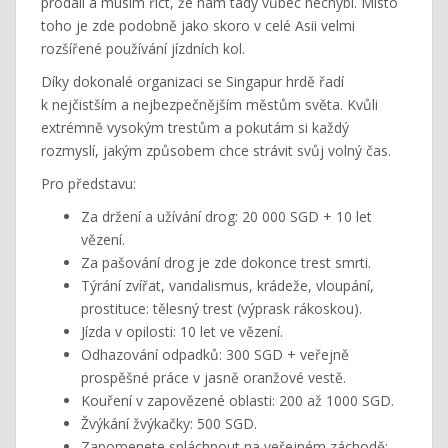
prodali a musím říct, že nám tady vůbec nechybí. Místo
toho je zde podobně jako skoro v celé Asii velmi
rozšířené používání jízdních kol.
Díky dokonalé organizaci se Singapur hrdě řadí
k nejčistším a nejbezpečnějším městům světa. Kvůli
extrémně vysokým trestům a pokutám si každý
rozmyslí, jakým způsobem chce strávit svůj volný čas.
Pro představu:
Za držení a užívání drog: 20 000 SGD + 10 let
vězení.
Za pašování drog je zde dokonce trest smrti.
Týrání zvířat, vandalismus, krádeže, vloupání,
prostituce: tělesný trest (výprask rákoskou).
Jízda v opilosti: 10 let ve vězení.
Odhazování odpadků: 300 SGD + veřejně
prospěšné práce v jasně oranžové vestě.
Kouření v zapovězené oblasti: 200 až 1000 SGD.
Žvýkání žvýkačky: 500 SGD.
Zapomenete spláchnout na veřejném záchodě: