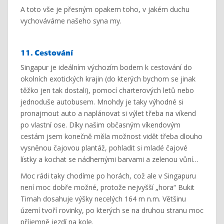
A toto vše je přesným opakem toho, v jakém duchu
vychováváme našeho syna my.
11. Cestování
Singapur je ideálním výchozím bodem k cestování do
okolních exotických krajin (do kterých bychom se jinak
těžko jen tak dostali), pomocí charterových letů nebo
jednoduše autobusem. Mnohdy je taky výhodné si
pronajmout auto a naplánovat si výlet třeba na víkend
po vlastní ose. Díky našim občasným víkendovým
cestám jsem konečně měla možnost vidět třeba dlouho
vysněnou čajovou plantáž, pohladit si mladé čajové
lístky a kochat se nádhernými barvami a zelenou vůní…
Moc rádi taky chodíme po horách, což ale v Singapuru
není moc dobře možné, protože nejvyšší „hora“ Bukit
Timah dosahuje výšky necelých 164 m n.m. Většinu
území tvoří rovinky, po kterých se na druhou stranu moc
příjemně jezdí na kole.