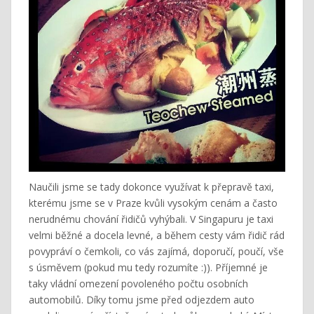
Naučili jsme se tady dokonce využívat k přepravě taxi,
kterému jsme se v Praze kvůli vysokým cenám a často
nerudnému chování řidičů vyhýbali. V Singapuru je taxi
velmi běžné a docela levné, a během cesty vám řidič rád
povypráví o čemkoli, co vás zajímá, doporučí, poučí, vše
s úsměvem (pokud mu tedy rozumíte :)). Příjemné je
taky vládní omezení povoleného počtu osobních
automobilů. Díky tomu jsme před odjezdem auto