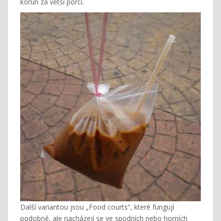
korun za větší porci.
Další variantou jsou „Food courts“, které fungují
podobně, ale nacházejí se ve spodních nebo horních