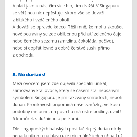
A platí jako u nás, čím více bio, tím dražší. V Singapuru
se většinou nic nepěstuje, skoro vše se dováží
z blízkého i vzdáleného okolí.
A dováží se opravdu kdeco. Těší mně, že mohu zkoušet
nové potraviny se zde oblíbenou příchutí zeleného čaje
nebo černého sezamu (zmrzlina, čokoláda, pečivo),
nebo si dopřát levné a dobré čerstvé sushi přímo
z obchodu.
8. No durians!
Mezi ovocem jsem zde objevila speciální unikát,
samozvaný král ovoce, který se časem stal nepsaným
symbolem Singapuru. Je jím takzvaný smraďoch, neboli
durian. Pronikavostí připomíná naše tvarůžky, velikostí
podobný melounu, na povrchu má ostré bodliny, uvnitř
6 komůrek s dužninou a peckami.
Dle singapurských babských povídaček prý durian nikdy
nepadá nikomu na hlavu (ale minimálně jeden případ už