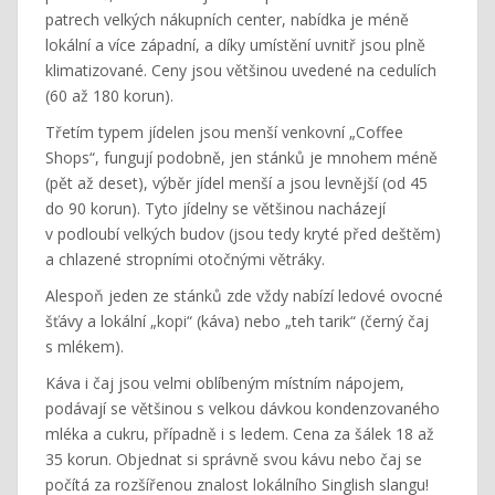
patrech velkých nákupních center, nabídka je méně
lokální a více západní, a díky umístění uvnitř jsou plně
klimatizované. Ceny jsou většinou uvedené na cedulích
(60 až 180 korun).
Třetím typem jídelen jsou menší venkovní „Coffee
Shops“, fungují podobně, jen stánků je mnohem méně
(pět až deset), výběr jídel menší a jsou levnější (od 45
do 90 korun). Tyto jídelny se většinou nacházejí
v podloubí velkých budov (jsou tedy kryté před deštěm)
a chlazené stropními otočnými větráky.
Alespoň jeden ze stánků zde vždy nabízí ledové ovocné
šťávy a lokální „kopi“ (káva) nebo „teh tarik“ (černý čaj
s mlékem).
Káva i čaj jsou velmi oblíbeným místním nápojem,
podávají se většinou s velkou dávkou kondenzovaného
mléka a cukru, případně i s ledem. Cena za šálek 18 až
35 korun. Objednat si správně svou kávu nebo čaj se
počítá za rozšířenou znalost lokálního Singlish slangu!