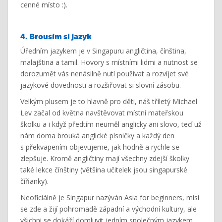
cenné místo :).
4. Brousím si jazyk
Úředním jazykem je v Singapuru angličtina, čínština,
malajština a tamil. Hovory s místními lidmi a nutnost se
dorozumět vás nenásilně nutí používat a rozvíjet své
jazykové dovednosti a rozšiřovat si slovní zásobu.
Velkým plusem je to hlavně pro děti, náš tříletý Michael
Lev začal od května navštěvovat místní mateřskou
školku a i když předtím neuměl anglicky ani slovo, teď už
nám doma brouká anglické písničky a každý den
s překvapením objevujeme, jak hodně a rychle se
zlepšuje. Kromě angličtiny mají všechny zdejší školky
také lekce čínštiny (většina učitelek jsou singapurské
číňanky).
Neoficiálně je Singapur nazýván Asia for beginners, mísí
se zde a žijí pohromadě západní a východní kultury, ale
všichni se dokáží domluvit jedním společným jazykem.