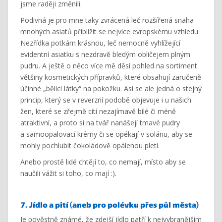
jsme raději změnili.
Podivná je pro mne taky zvrácená leč rozšířená snaha
mnohých asiatů přiblížit se nejvíce evropskému vzhledu.
Nezřídka potkám krásnou, leč nemocně vyhlížející
evidentní asiatku s nezdravě bledým obličejem plným
pudru. A ještě o něco více mě děsí pohled na sortiment
většiny kosmetických přípravků, které obsahují zaručeně
účinné „bělící látky“ na pokožku. Asi se ale jedná o stejný
princip, který se v reverzní podobě objevuje i u našich
žen, které se zřejmě cítí nezajímavě bílé či méně
atraktivní, a proto si na tvář nanášejí tmavé pudry
a samoopalovací krémy či se opékají v soláriu, aby se
mohly pochlubit čokoládově opálenou pletí.
Anebo prostě lidé chtějí to, co nemají, místo aby se
naučili vážit si toho, co mají :).
7. Jídlo a pití (aneb pro polévku přes půl města)
Je pověstně známé, že zdejší jídlo patří k nejvybranějším