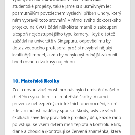
studentské projekty, takže jsme si s úsměvným leč
posmutnělým povzdechem vyslechli příběh Ondry, který
nám vyprávěl toto srovnání. V rámci svého doktorského
projektu na ČVUT žádal několikrát marně o zakoupení
alespoň nejdostupnějšího typu kamery. Když o totéž
zažádal na univerzitě v Singapuru, odpovědí mu byl
dotaz vedoucího profesora, proč si nevybral nějaký
kvalitnější model, a zda by nebylo výhodnější zakoupit
hned rovnou dva kusy najednou…
10. Mateřské školky
Zcela novou zkušeností pro nás bylo i umístění našeho
tříletého syna do místní mateřské školky. V rámci
prevence nebezpečných infekčních onemocnění, které
zde v minulosti nadělaly spoustu škody, byly ve všech
školkách zavedeny pravidelné prohlídky dětí, každé ráno
po vstupu se všem dětem měří teplota a kontroluje krk,
dlaně a chodidla (kontrolují se červená znaménka, která