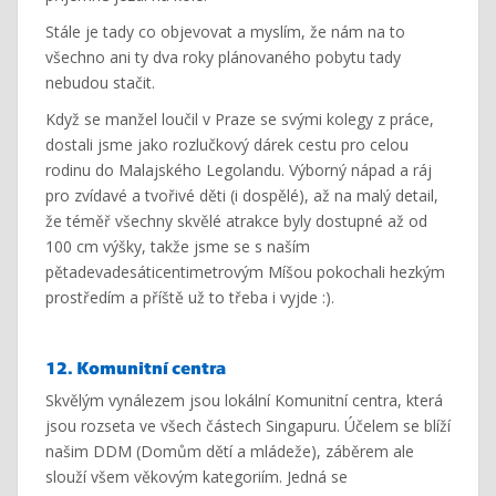
Stále je tady co objevovat a myslím, že nám na to
všechno ani ty dva roky plánovaného pobytu tady
nebudou stačit.
Když se manžel loučil v Praze se svými kolegy z práce,
dostali jsme jako rozlučkový dárek cestu pro celou
rodinu do Malajského Legolandu. Výborný nápad a ráj
pro zvídavé a tvořivé děti (i dospělé), až na malý detail,
že téměř všechny skvělé atrakce byly dostupné až od
100 cm výšky, takže jsme se s naším
pětadevadesáticentimetrovým Míšou pokochali hezkým
prostředím a příště už to třeba i vyjde :).
12. Komunitní centra
Skvělým vynálezem jsou lokální Komunitní centra, která
jsou rozseta ve všech částech Singapuru. Účelem se blíží
našim DDM (Domům dětí a mládeže), záběrem ale
slouží všem věkovým kategoriím. Jedná se