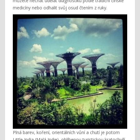
můžete nechat udělat diagnostiku podle tradiční čínské
medicíny nebo odhalit svůj osud čtením z ruky.
Plná barev, koření, orientálních vůní a chutí je potom
Little India (Malá Indie), oblíbenou turistickou kratochvílí