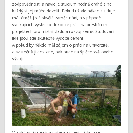
zodpovědnosti a navíc je studium hodně drahé a ne
každý si jej může dovolit. Pokud už ale někdo studuje,
má téměř jisté skvělé zaměstnání, a v případě
vynikajících výsledků dokonce práci na prestižních
projektech pro místní vládu a rozvoj země. Studovaní
lidé jsou zde skutečně vysoce ceněni.
A pokud by někdo měl zájem o práci na univerzitě,
a skutečně ji dostane, pak bude na špičce světového
vývoje.
Vysokými finančními dotacemi cení vláda také