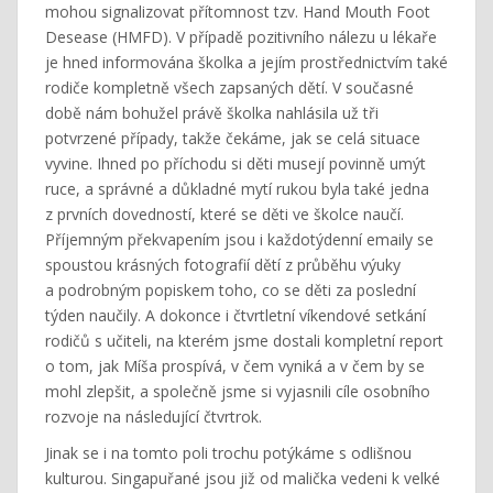
mohou signalizovat přítomnost tzv. Hand Mouth Foot
Desease (HMFD). V případě pozitivního nálezu u lékaře
je hned informována školka a jejím prostřednictvím také
rodiče kompletně všech zapsaných dětí. V současné
době nám bohužel právě školka nahlásila už tři
potvrzené případy, takže čekáme, jak se celá situace
vyvine. Ihned po příchodu si děti musejí povinně umýt
ruce, a správné a důkladné mytí rukou byla také jedna
z prvních dovedností, které se děti ve školce naučí.
Příjemným překvapením jsou i každotýdenní emaily se
spoustou krásných fotografií dětí z průběhu výuky
a podrobným popiskem toho, co se děti za poslední
týden naučily. A dokonce i čtvrtletní víkendové setkání
rodičů s učiteli, na kterém jsme dostali kompletní report
o tom, jak Míša prospívá, v čem vyniká a v čem by se
mohl zlepšit, a společně jsme si vyjasnili cíle osobního
rozvoje na následující čtvrtrok.
Jinak se i na tomto poli trochu potýkáme s odlišnou
kulturou. Singapuřané jsou již od malička vedeni k velké