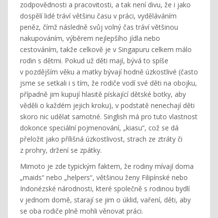
zodpovědnosti a pracovitosti, a tak není divu, že i jako
dospělí lidé tráví většinu času v práci, vyděláváním
peněz, čímž následně svůj volný čas tráví většinou
nakupováním, výběrem nejlepšího jídla nebo
cestováním, takže celkově je v Singapuru celkem málo
rodin s dětmi. Pokud už děti mají, bývá to spíše
v pozdějším věku a matky bývají hodně úzkostlivé (často
jsme se setkali i s tím, že rodiče vodí své děti na obojku,
případně jim kupují hlasitě pískající dětské botky, aby
věděli o každém jejich kroku), v podstatě nenechají děti
skoro nic udělat samotné. Singlish má pro tuto vlastnost
dokonce speciální pojmenování, „kiasu“, což se dá
přeložit jako přílišná úzkostlivost, strach ze ztráty či
z prohry, držení se zpátky.
Mimoto je zde typickým faktem, že rodiny mívají doma
„maids“ nebo „helpers“, většinou ženy Filipínské nebo
Indonézské národnosti, které společně s rodinou bydlí
v jednom domě, starají se jim o úklid, vaření, děti, aby
se oba rodiče plně mohli věnovat práci.