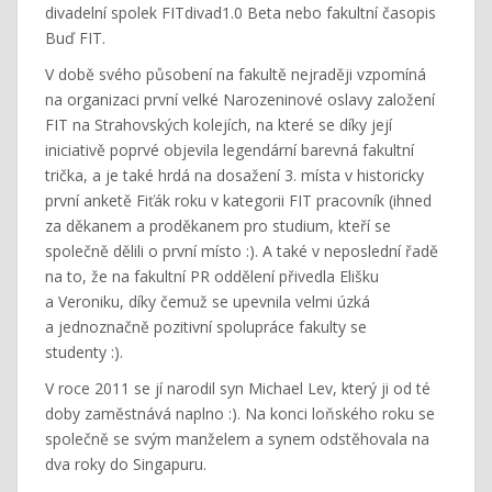
divadelní spolek FITdivad1.0 Beta nebo fakultní časopis
Buď FIT.
V době svého působení na fakultě nejraději vzpomíná
na organizaci první velké Narozeninové oslavy založení
FIT na Strahovských kolejích, na které se díky její
iniciativě poprvé objevila legendární barevná fakultní
trička, a je také hrdá na dosažení 3. místa v historicky
první anketě Fiťák roku v kategorii FIT pracovník (ihned
za děkanem a proděkanem pro studium, kteří se
společně dělili o první místo :). A také v neposlední řadě
na to, že na fakultní PR oddělení přivedla Elišku
a Veroniku, díky čemuž se upevnila velmi úzká
a jednoznačně pozitivní spolupráce fakulty se
studenty :).
V roce 2011 se jí narodil syn Michael Lev, který ji od té
doby zaměstnává naplno :). Na konci loňského roku se
společně se svým manželem a synem odstěhovala na
dva roky do Singapuru.