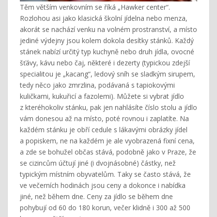
Těm větším venkovním se říká „Hawker center“.
Rozlohou asi jako klasická školní jídelna nebo menza,
akorát se nachází venku na volném prostranství, a místo
jediné výdejny jsou kolem dokola desítky stánků. Každý
stánek nabízí určitý typ kuchyně nebo druh jídla, ovocné
šťávy, kávu nebo čaj, některé i dezerty (typickou zdejší
specialitou je „kacang“, ledový sníh se sladkým sirupem,
tedy něco jako zmrzlina, podávaná s tapiokovými
kuličkami, kukuřicí a fazolemi). Můžete si vybrat jídlo
z kteréhokoliv stánku, pak jen nahlásíte číslo stolu a jídlo
vám donesou až na místo, poté rovnou i zaplatíte. Na
každém stánku je obří cedule s lákavými obrázky jídel
a popiskem, ne na každém je ale vyobrazená fixní cena,
a zde se bohužel občas stává, podobně jako v Praze, že
se cizincům účtují jiné (i dvojnásobné) částky, než
typickým místním obyvatelům. Taky se často stává, že
ve večerních hodinách jsou ceny a dokonce i nabídka
jiné, než během dne. Ceny za jídlo se během dne
pohybují od 60 do 180 korun, večer klidně i 300 až 500