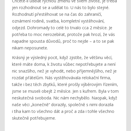
Chcete-li udělat rychlou změnu ve svém životě, je třeba
jen rozhodnout se a udělat to. U nás to bylo stejné.
Rozhodnutí přestěhovat se na čas do zahraničí,
oznámení rodině, svatba, kompletní vystěhování,
odjezd. Dohromady to celé to trvalo cca 2 měsíce. Je
potřeba to moc nerozebírat, protože pak hrozí, že vás
napadne spousta důvodů, proč to nejde – a to se pak
nikam neposunete.
Krásný je výsledný pocit, když zjistíte, že většinu věcí,
které máte doma, k životu vůbec nepotřebujete a není
nic snazšího, než je vyhodit, nebo příjemnějšího, než je
rozdat přátelům. Nás vystěhovávala relokační firma,
takže i bez těch zbytků, které prošly výběrovým řízením,
jsme se museli obejít 2 měsíce. Jen s kufrem. Byla v tom
neskutečná svoboda. Nic nám nechybělo. Naopak, když
naše věci „konečně“ dorazily, společně s nimi dorazila
i tíha kam to všechno dát a proč a zda i tohle všechno
skutečně potřebujeme.