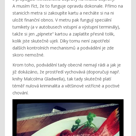
A musím říct, že to funguje opravdu dokonale. Přímo na
stanicích metra si zakoupíte kartu a necháte si na ni
uložit finanční obnos. V metru pak fungují speciální
turnikety (a v autobusech vstupní a výstupní terminály),
takže si jen „pípnete“ kartou a zaplatíte přesně tolik,
kolik jste skutečně ujeli. Díky tomu není zapotřebí
dalších kontrolních mechanismů a podvádění je zde
skoro nemožné.
Krom toho, podvádění tady obecně nemají rádi a jak je
již dokázáno, že prostředí vychovává (doporučuji např.
knihy Malcolma Gladwella), tak tady skutečně platí
téměř nulová kriminalita a většinové vstřícné a poctivé
chování.