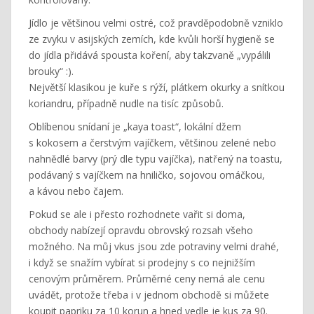
Jídlo je většinou velmi ostré, což pravděpodobně vzniklo
ze zvyku v asijských zemích, kde kvůli horší hygieně se
do jídla přidává spousta koření, aby takzvaně „vypálili
brouky“ :).
Největší klasikou je kuře s rýží, plátkem okurky a snítkou
koriandru, případně nudle na tisíc způsobů.
Oblíbenou snídaní je „kaya toast“, lokální džem
s kokosem a čerstvým vajíčkem, většinou zelené nebo
nahnědlé barvy (prý dle typu vajíčka), natřený na toastu,
podávaný s vajíčkem na hniličko, sojovou omáčkou,
a kávou nebo čajem.
Pokud se ale i přesto rozhodnete vařit si doma,
obchody nabízejí opravdu obrovský rozsah všeho
možného. Na můj vkus jsou zde potraviny velmi drahé,
i když se snažím vybírat si prodejny s co nejnižším
cenovým průměrem. Průměrné ceny nemá ale cenu
uvádět, protože třeba i v jednom obchodě si můžete
koupit papriku za 10 korun a hned vedle je kus za 90.