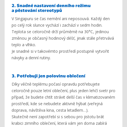
2. Snadné nastavení denního režimu
a pěstování stereotypů
V Singapuru se čas nemění ani neposouvá. Každý den
po celý rok slunce vychází i zachází v sedm hodin.
Teplota se celoročně drží průměrně na 30°C, jedinou
změnou je občasný hodinový déšť, jinak stále přetrvává
teplo a vlhko.
Je snadné si v takovémto prostředí postupně vytvořit
návyky a denní rutiny.
3. Potřebuji jen polovinu oblečení
Díky věčně teplému počasí opravdu potřebujete
celoročně pouze letní oblečení, plus jeden lehčí svetr pro
případ, že budete chtít strávit delší čas v klimatizovaném
prostředí, kde se nebudete aktivně hýbat (veřejná
doprava, návštěva kina, cesta letadlem…).
Skutečně není zapotřebí si s sebou pro jistotu brát
krabici zimního oblečení, která vám jen doma zabírá