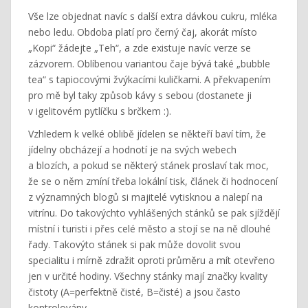
Vše lze objednat navíc s další extra dávkou cukru, mléka
nebo ledu. Obdoba platí pro černý čaj, akorát místo
„Kopi“ žádejte „Teh“, a zde existuje navíc verze se
zázvorem. Oblíbenou variantou čaje bývá také „bubble
tea“ s tapiocovými žvýkacími kuličkami. A překvapením
pro mě byl taky způsob kávy s sebou (dostanete ji
v igelitovém pytlíčku s brčkem :).
Vzhledem k velké oblibě jídelen se někteří baví tím, že
jídelny obcházejí a hodnotí je na svých webech
a blozích, a pokud se některý stánek proslaví tak moc,
že se o něm zmíní třeba lokální tisk, článek či hodnocení
z významných blogů si majitelé vytisknou a nalepí na
vitrínu. Do takovýchto vyhlášených stánků se pak sjíždějí
místní i turisti i přes celé město a stojí se na ně dlouhé
řady. Takovýto stánek si pak může dovolit svou
specialitu i mírně zdražit oproti průměru a mít otevřeno
jen v určité hodiny. Všechny stánky mají značky kvality
čistoty (A=perfektně čisté, B=čisté) a jsou často
kontrolovány.