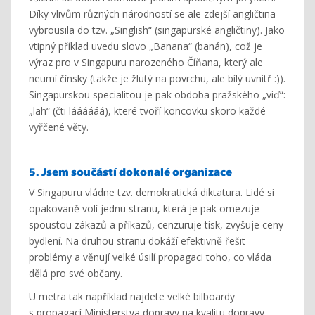
Díky vlivům různých národností se ale zdejší angličtina
vybrousila do tzv. „Singlish“ (singapurské angličtiny). Jako
vtipný příklad uvedu slovo „Banana“ (banán), což je
výraz pro v Singapuru narozeného Číňana, který ale
neumí čínsky (takže je žlutý na povrchu, ale bílý uvnitř :)).
Singapurskou specialitou je pak obdoba pražského „viď“:
„lah“ (čti láááááá), které tvoří koncovku skoro každé
vyřčené věty.
5. Jsem součástí dokonalé organizace
V Singapuru vládne tzv. demokratická diktatura. Lidé si
opakovaně volí jednu stranu, která je pak omezuje
spoustou zákazů a příkazů, cenzuruje tisk, zvyšuje ceny
bydlení. Na druhou stranu dokáží efektivně řešit
problémy a věnují velké úsilí propagaci toho, co vláda
dělá pro své občany.
U metra tak například najdete velké bilboardy
s propagací Ministerstva dopravy na kvalitu dopravy.