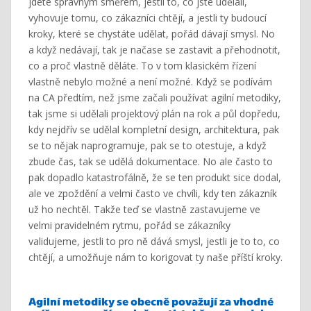
jdete správným směrem, jestli to, co jste udělali,
vyhovuje tomu, co zákazníci chtějí, a jestli ty budoucí
kroky, které se chystáte udělat, pořád dávají smysl. No
a když nedávají, tak je načase se zastavit a přehodnotit,
co a proč vlastně děláte. To v tom klasickém řízení
vlastně nebylo možné a není možné. Když se podívám
na CA předtím, než jsme začali používat agilní metodiky,
tak jsme si udělali projektový plán na rok a půl dopředu,
kdy nejdřív se udělal kompletní design, architektura, pak
se to nějak naprogramuje, pak se to otestuje, a když
zbude čas, tak se udělá dokumentace. No ale často to
pak dopadlo katastrofálně, že se ten produkt sice dodal,
ale ve zpoždění a velmi často ve chvíli, kdy ten zákazník
už ho nechtěl. Takže teď se vlastně zastavujeme ve
velmi pravidelném rytmu, pořád se zákazníky
validujeme, jestli to pro ně dává smysl, jestli je to to, co
chtějí, a umožňuje nám to korigovat ty naše příští kroky.
Agilní metodiky se obecně považují za vhodné