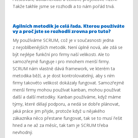
Takže takhle jsme se rozhodli a to nám pořád trvá.
Agilních
metodik
je celá řada. Kterou používáte
vy a proč jste se rozhodli zrovna pro tuto?
My používáme SCRUM, což je v současnosti jedna
z nejoblíbenějších metodik. Není úplně nová, ale zdá se
být nejlépe funkční pro firmy naší velikosti. Ale to
samozřejmě funguje i pro mnohem menší firmy.
SCRUM nám vlastně dává framework, ve kterém ta
metodika běží, a je dost kontrolovatelný, aby s ním
firmy takovéto velikost dokázaly fungovat. Samozřejmě
menší firmy mohou používat kanban, mohou používat
další a další metodiky. Kanban používáme, když máme
týmy, které dělají podporu, a nedá se dobře plánovat,
jaká práce jim přijde, protože když u nějakého
zákazníka něco přestane fungovat, tak se to musí řešit
hned a ne až za měsíc, tak tam je SCRUM třeba
nevhodný.