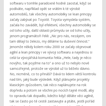
softwaru v tomhle paradoxně hodně zaostal, když se
podíváte, například opět se vrátím k té výrobě
automobilů, tak všechny automobilky se lean principy
začaly zabývat po Toyotě. Toyota vymyslela systém,
začala ho zavádět, byl efektivní, všechny automobilky se
od toho učily, další oblasti průmyslu se od toho učily,
jenom programátoři řekli: „Nic pro nás, nezájem, oni
tam dělají to železo, my děláme tu duševní činnost.“
Jenomže někdy kolem roku 2000 se začaly objevovat
agilní a lean principy i ve vývoji softwaru a najednou si
celá ta vývojářská komunita řekla „Hele, tady je něco
novýho, tak pojďme na to“ a ono už to nebylo nové
samozřejmě, protože ve výrobě už to běželo dávno.
No, nicméně, co to přináší? Dává to lidem větší kontrolu
nad tím, jaký bude výsledek. Když plánujete projekty
klasickým způsobem, tak něco naplánujete na rok
dopředu a potom se všichni po nocích tajně modlí, aby
to opravdu tak dopadlo, kdežto když děláte věci agilně,
tak se často po té cestě zastavujte a ptáte, jestli pořád