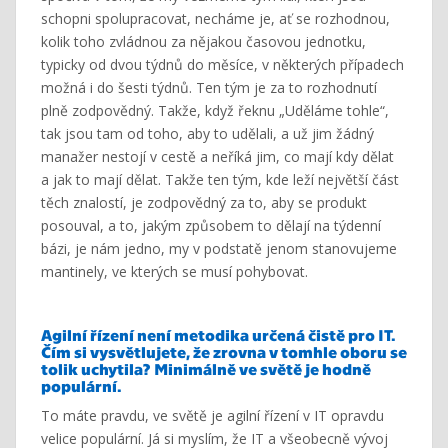
schopni spolupracovat, necháme je, ať se rozhodnou,
kolik toho zvládnou za nějakou časovou jednotku,
typicky od dvou týdnů do měsíce, v některých případech
možná i do šesti týdnů. Ten tým je za to rozhodnutí
plně zodpovědný. Takže, když řeknu „Uděláme tohle“,
tak jsou tam od toho, aby to udělali, a už jim žádný
manažer nestojí v cestě a neříká jim, co mají kdy dělat
a jak to mají dělat. Takže ten tým, kde leží největší část
těch znalostí, je zodpovědný za to, aby se produkt
posouval, a to, jakým způsobem to dělají na týdenní
bázi, je nám jedno, my v podstatě jenom stanovujeme
mantinely, ve kterých se musí pohybovat.
Agilní
řízení
není metodika určená čistě pro IT.
Čím si vysvětlujete, že zrovna v tomhle oboru se
tolik uchytila? Minimálně ve světě je hodně
populární.
To máte pravdu, ve světě je agilní řízení v IT opravdu
velice populární. Já si myslím, že IT a všeobecně vývoj