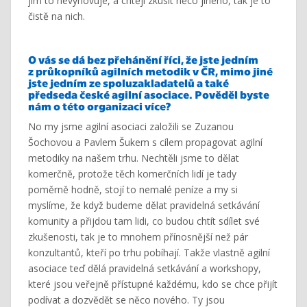
jim to nevyhovuje, a chtějí zkusit něco jiného, tak je to
čistě na nich.
O vás se dá
bez
přehánění říci, že jste jedním
z průkopníků agilních metodik v ČR, mimo jiné
jste jedním ze spoluzakladatelů a také
předseda české agilní asociace. Pověděl byste
nám o této organizaci více?
No my jsme agilní asociaci založili se Zuzanou
Šochovou a Pavlem Šukem s cílem propagovat agilní
metodiky na našem trhu. Nechtěli jsme to dělat
komerčně, protože těch komerčních lidí je tady
poměrně hodně, stojí to nemalé peníze a my si
myslíme, že když budeme dělat pravidelná setkávání
komunity a přijdou tam lidi, co budou chtít sdílet své
zkušenosti, tak je to mnohem přínosnější než pár
konzultantů, kteří po trhu pobíhají. Takže vlastně agilní
asociace teď dělá pravidelná setkávání a workshopy,
které jsou veřejně přístupné každému, kdo se chce přijít
podívat a dozvědět se něco nového. Ty jsou