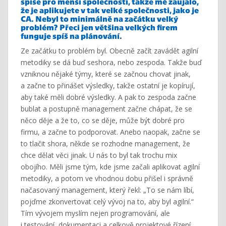
spíše pro menší společnosti, takže mě zaujalo,
že je aplikujete v tak velké společnosti, jako je
CA. Nebyl to minimálně
na
začátku velký
problém? Přeci jen většina velkých firem
funguje spíš na plánování.
Ze začátku to problém byl. Obecně začít zavádět agilní
metodiky se dá buď seshora, nebo zespoda. Takže buď
vzniknou nějaké týmy, které se začnou chovat jinak,
a začne to přinášet výsledky, takže ostatní je kopírují,
aby také měli dobré výsledky. A pak to zespoda začne
bublat a postupně management začne chápat, že se
něco děje a že to, co se děje, může být dobré pro
firmu, a začne to podporovat. Anebo naopak, začne se
to tlačit shora, někde se rozhodne management, že
chce dělat věci jinak. U nás to byl tak trochu mix
obojího. Měli jsme tým, kde jsme začali aplikovat agilní
metodiky, a potom ve vhodnou dobu přišel i správně
načasovaný management, který řekl: „To se nám líbí,
pojďme zkonvertovat celý vývoj na to, aby byl agilní.“
Tím vývojem myslím nejen programování, ale
i testování, dokumentaci a celkově projektové řízení.