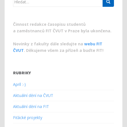
Search
for:
Činnost redakce časopisu studentů
a zaměstnanců FIT ČVUT v Praze byla ukončena.
Novinky z fakulty dále sledujte na
webu FIT
ČVUT
. Děkujeme všem za přízeň a buďte FIT!
RUBRIKY
Apríl :-)
Aktuální dění na ČVUT
Aktuální dění na FIT
Fiťácké projekty