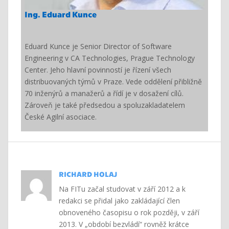
Ing. Eduard Kunce
Eduard Kunce je Senior Director of Software
Engineering v CA Technologies, Prague Technology
Center. Jeho hlavní povinností je řízení všech
distribuovaných týmů v Praze. Vede oddělení přibližně
70 inženýrů a manažerů a řídí je v dosažení cílů.
Zároveň je také předsedou a spoluzakladatelem
České Agilní asociace.
RICHARD HOLAJ
Na FITu začal studovat v září 2012 a k
redakci se přidal jako zakládající člen
obnoveného časopisu o rok později, v září
2013. V „období bezvládí“ rovněž krátce