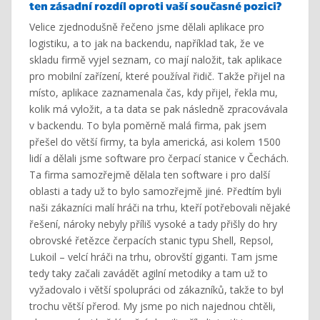
ten zásadní rozdíl oproti vaší současné pozici?
Velice zjednodušně řečeno jsme dělali aplikace pro
logistiku, a to jak na backendu, například tak, že ve
skladu firmě vyjel seznam, co mají naložit, tak aplikace
pro mobilní zařízení, které používal řidič. Takže přijel na
místo, aplikace zaznamenala čas, kdy přijel, řekla mu,
kolik má vyložit, a ta data se pak následně zpracovávala
v backendu. To byla poměrně malá firma, pak jsem
přešel do větší firmy, ta byla americká, asi kolem 1500
lidí a dělali jsme software pro čerpací stanice v Čechách.
Ta firma samozřejmě dělala ten software i pro další
oblasti a tady už to bylo samozřejmě jiné. Předtím byli
naši zákazníci malí hráči na trhu, kteří potřebovali nějaké
řešení, nároky nebyly příliš vysoké a tady přišly do hry
obrovské řetězce čerpacích stanic typu Shell, Repsol,
Lukoil – velcí hráči na trhu, obrovští giganti. Tam jsme
tedy taky začali zavádět agilní metodiky a tam už to
vyžadovalo i větší spolupráci od zákazníků, takže to byl
trochu větší přerod. My jsme po nich najednou chtěli,