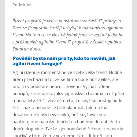
Podnikání
Řízení projektů je velice podstatnou součástí IT průmyslu.
Dnes se firmy stále častěji uchylují k takzvanému agilnímu
řízení. Na to o co se vlastně jedná jsme se zeptali jednoho
z průkopníků agilního řízení IT projektů v České republice
Eduarda Kunce
.
Pověděl byste nám
pro
ty, kdo to nevědí, jak
agilní řízení funguje?
Agilní řízení je momentálně ve světě velký trend. Hodně
firem přechází na to, že se firma bude řídit agilně, ale
ono to v podstatě není nic nového. Vychází z lean
principů, které aplikovali v japonských továrnách už před
mnoha lety. Přišli vlastně na to, že když se postup bude
řídit jinak a nebude se tolik plánovat, tak možná
dosáhneme lepších výsledků, než když všechno
naplánujeme na roky dopředu a budeme doufat, že to
dobře dopadne. Takže zjednodušeně řečeno ten princip
spočívá v tom, že my vezmeme tým lidí, kteří jsou