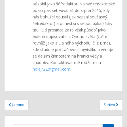
působil jako šéfredaktor. Na své redaktorské
pozici pak setrvával až do srpna 2015, kdy
nás bohužel opustil (jak napsal současný
šéfredaktor) a odnesl si s sebou bakalářský
titul. Od prosince 2016 však působí jako
externí dopisovatel z Onoho světa (čtěte
rovněž jako z Dálného východu, či z Brna),
kde studuje počítačovou lingvistiku a věnuje
se dalším činnostem na hranici vědy a
chudoby. Kontaktovat mě můžete na
holajr22@gmail.com
.
Navigace
Juicymo
Sortivo
pro
příspěvek