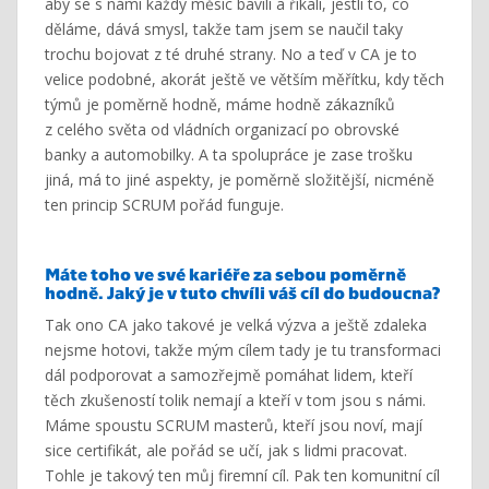
aby se s námi každý měsíc bavili a říkali, jestli to, co
děláme, dává smysl, takže tam jsem se naučil taky
trochu bojovat z té druhé strany. No a teď v CA je to
velice podobné, akorát ještě ve větším měřítku, kdy těch
týmů je poměrně hodně, máme hodně zákazníků
z celého světa od vládních organizací po obrovské
banky a automobilky. A ta spolupráce je zase trošku
jiná, má to jiné aspekty, je poměrně složitější, nicméně
ten princip SCRUM pořád funguje.
Máte toho ve
své
kariéře za sebou poměrně
hodně. Jaký je v tuto chvíli váš cíl do budoucna?
Tak ono CA jako takové je velká výzva a ještě zdaleka
nejsme hotovi, takže mým cílem tady je tu transformaci
dál podporovat a samozřejmě pomáhat lidem, kteří
těch zkušeností tolik nemají a kteří v tom jsou s námi.
Máme spoustu SCRUM masterů, kteří jsou noví, mají
sice certifikát, ale pořád se učí, jak s lidmi pracovat.
Tohle je takový ten můj firemní cíl. Pak ten komunitní cíl