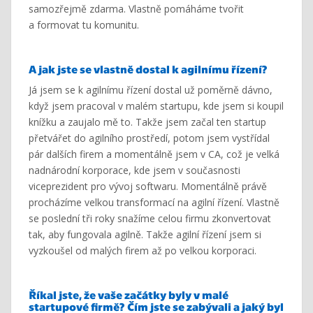
samozřejmě zdarma. Vlastně pomáháme tvořit
a formovat tu komunitu.
A jak jste
se
vlastně dostal k agilnímu řízení?
Já jsem se k agilnímu řízení dostal už poměrně dávno,
když jsem pracoval v malém startupu, kde jsem si koupil
knížku a zaujalo mě to. Takže jsem začal ten startup
přetvářet do agilního prostředí, potom jsem vystřídal
pár dalších firem a momentálně jsem v CA, což je velká
nadnárodní korporace, kde jsem v současnosti
viceprezident pro vývoj softwaru. Momentálně právě
procházíme velkou transformací na agilní řízení. Vlastně
se poslední tři roky snažíme celou firmu zkonvertovat
tak, aby fungovala agilně. Takže agilní řízení jsem si
vyzkoušel od malých firem až po velkou korporaci.
Říkal jste, že
vaše
začátky byly v malé
startupové firmě? Čím jste se zabývali a jaký byl