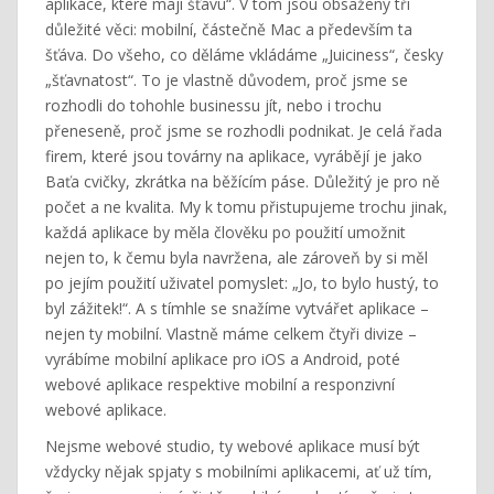
aplikace, které mají šťávu“. V tom jsou obsaženy tři
důležité věci: mobilní, částečně Mac a především ta
šťáva. Do všeho, co děláme vkládáme „Juiciness“, česky
„šťavnatost“. To je vlastně důvodem, proč jsme se
rozhodli do tohohle businessu jít, nebo i trochu
přeneseně, proč jsme se rozhodli podnikat. Je celá řada
firem, které jsou továrny na aplikace, vyrábějí je jako
Baťa cvičky, zkrátka na běžícím páse. Důležitý je pro ně
počet a ne kvalita. My k tomu přistupujeme trochu jinak,
každá aplikace by měla člověku po použití umožnit
nejen to, k čemu byla navržena, ale zároveň by si měl
po jejím použití uživatel pomyslet: „Jo, to bylo hustý, to
byl zážitek!“. A s tímhle se snažíme vytvářet aplikace –
nejen ty mobilní. Vlastně máme celkem čtyři divize –
vyrábíme mobilní aplikace pro iOS a Android, poté
webové aplikace respektive mobilní a responzivní
webové aplikace.
Nejsme webové studio, ty webové aplikace musí být
vždycky nějak spjaty s mobilními aplikacemi, ať už tím,