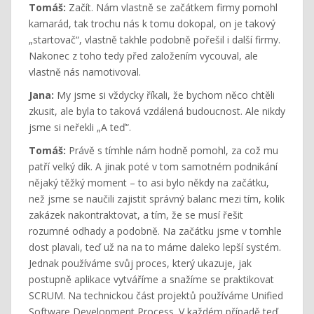
Tomáš:
Začít. Nám vlastně se začátkem firmy pomohl
kamarád, tak trochu nás k tomu dokopal, on je takový
„startovač“, vlastně takhle podobně pořešil i další firmy.
Nakonec z toho tedy před založením vycouval, ale
vlastně nás namotivoval.
Jana:
My jsme si vždycky říkali, že bychom něco chtěli
zkusit, ale byla to taková vzdálená budoucnost. Ale nikdy
jsme si neřekli „A teď“.
Tomáš:
Právě s tímhle nám hodně pomohl, za což mu
patří velký dík. A jinak poté v tom samotném podnikání
nějaký těžký moment – to asi bylo někdy na začátku,
než jsme se naučili zajistit správný balanc mezi tím, kolik
zakázek nakontraktovat, a tím, že se musí řešit
rozumné odhady a podobně. Na začátku jsme v tomhle
dost plavali, teď už na na to máme daleko lepší systém.
Jednak používáme svůj proces, který ukazuje, jak
postupně aplikace vytváříme a snažíme se praktikovat
SCRUM. Na technickou část projektů používáme Unified
Software Development Process. V každém případě teď