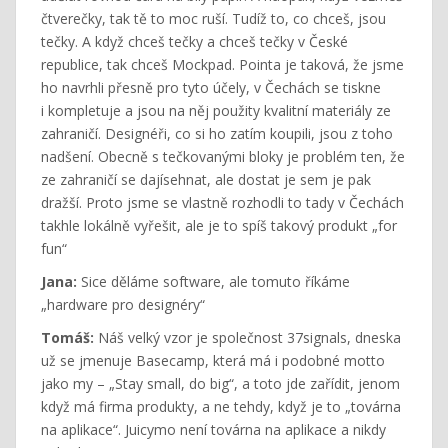
čtverečky, tak tě to moc ruší. Tudíž to, co chceš, jsou
tečky. A když chceš tečky a chceš tečky v České
republice, tak chceš Mockpad. Pointa je taková, že jsme
ho navrhli přesně pro tyto účely, v Čechách se tiskne
i kompletuje a jsou na něj použity kvalitní materiály ze
zahraničí. Designéři, co si ho zatím koupili, jsou z toho
nadšení. Obecně s tečkovanými bloky je problém ten, že
ze zahraničí se dajísehnat, ale dostat je sem je pak
dražší. Proto jsme se vlastně rozhodli to tady v Čechách
takhle lokálně vyřešit, ale je to spíš takový produkt „for
fun“
Jana:
Sice děláme software, ale tomuto říkáme
„hardware pro designéry“
Tomáš:
Náš velký vzor je společnost 37signals, dneska
už se jmenuje Basecamp, která má i podobné motto
jako my – „Stay small, do big“, a toto jde zařídit, jenom
když má firma produkty, a ne tehdy, když je to „továrna
na aplikace“. Juicymo není továrna na aplikace a nikdy