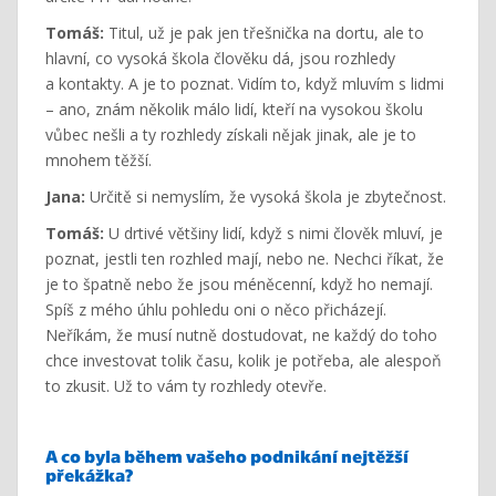
Tomáš:
Titul, už je pak jen třešnička na dortu, ale to
hlavní, co vysoká škola člověku dá, jsou rozhledy
a kontakty. A je to poznat. Vidím to, když mluvím s lidmi
– ano, znám několik málo lidí, kteří na vysokou školu
vůbec nešli a ty rozhledy získali nějak jinak, ale je to
mnohem těžší.
Jana:
Určitě si nemyslím, že vysoká škola je zbytečnost.
Tomáš:
U drtivé většiny lidí, když s nimi člověk mluví, je
poznat, jestli ten rozhled mají, nebo ne. Nechci říkat, že
je to špatně nebo že jsou méněcenní, když ho nemají.
Spíš z mého úhlu pohledu oni o něco přicházejí.
Neříkám, že musí nutně dostudovat, ne každý do toho
chce investovat tolik času, kolik je potřeba, ale alespoň
to zkusit. Už to vám ty rozhledy otevře.
A co byla během vašeho podnikání nejtěžší
překážka?