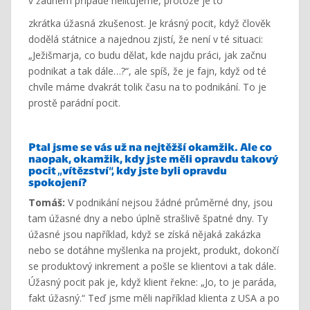
v žádném případě nelitujeme, protože je to
zkrátka úžasná zkušenost. Je krásný pocit, když člověk
dodělá státnice a najednou zjistí, že není v té situaci:
„Ježišmarja, co budu dělat, kde najdu práci, jak začnu
podnikat a tak dále…?“, ale spíš, že je fajn, když od té
chvíle máme dvakrát tolik času na to podnikání. To je
prostě parádní pocit.
Ptal jsme se vás už na nejtěžší okamžik. Ale co
naopak, okamžik, kdy jste měli opravdu takový
pocit „vítězství“, kdy jste byli opravdu
spokojení?
Tomáš:
V podnikání nejsou žádné průměrné dny, jsou
tam úžasné dny a nebo úplně strašlivě špatné dny. Ty
úžasné jsou například, když se získá nějaká zakázka
nebo se dotáhne myšlenka na projekt, produkt, dokončí
se produktový inkrement a pošle se klientovi a tak dále.
Úžasný pocit pak je, když klient řekne: „Jo, to je paráda,
fakt úžasný.“ Teď jsme měli například klienta z USA a po