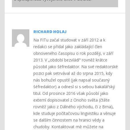
RICHARD HOLAJ
Na FITu začal studovat v září 2012 a k
redakci se přidal jako zakládající člen
obnoveného časopisu o rok později, v září
2013. V „období bezvládí“ rovněž krátce
působil jako šéfredaktor. Na své redaktorské
pozici pak setrvával až do srpna 2015, kdy
nás bohužel opustil (jak napsal současný
šéfredaktor) a odnesl si s sebou bakalářský
titul. Od prosince 2016 však působí jako
externí dopisovatel z Onoho světa (čtěte
rovněž jako z Dálného východu, či z Brna),
kde studuje počítačovou lingvistiku a věnuje
se dalším činnostem na hranici vědy a
chudoby. Kontaktovat mě můžete na