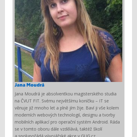
Jana Moudrá
Jana Moudrá je absolventkou magisterského studia
na ČVUT FIT. Svému největšímu koníčku – IT se
věnuje již mnoho let a plně jím žije. Baví ji vše kolem
moderních webových technologií, designu a tvorby
mobilních aplikací pro operační systém Android. Ráda
se v tomto oboru dále vzdělává, taktéž školí
a spolupořádá vývojářské akce v GUG.cz.