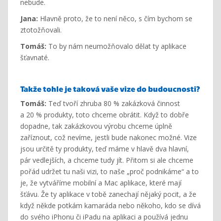
nebude.
Jana:
Hlavně proto, že to není něco, s čím bychom se
ztotožňovali.
Tomáš:
To by nám neumožňovalo dělat ty aplikace
šťavnaté.
Takže tohle je taková vaše vize do budoucnosti?
Tomáš:
Teď tvoří zhruba 80 % zakázková činnost
a 20 % produkty, toto chceme obrátit. Když to dobře
dopadne, tak zakázkovou výrobu chceme úplně
zaříznout, což nevíme, jestli bude nakonec možné. Vize
jsou určitě ty produkty, teď máme v hlavě dva hlavní,
pár vedlejších, a chceme tudy jít. Přitom si ale chceme
pořád udržet tu naši vizi, to naše „proč podnikáme“ a to
je, že vytváříme mobilní a Mac aplikace, které mají
šťávu. Že ty aplikace v tobě zanechají nějaký pocit, a že
když někde potkám kamaráda nebo někoho, kdo se dívá
do svého iPhonu či iPadu na aplikaci a používá jednu