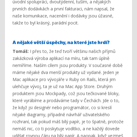
úvodní spolupráci, dvoutýdenní, tuším, a nějakých
prvních dodávkách a první fakturaci, nám napsal, že
naše komunikace, nacenění i dodávky jsou úžasné,
takže to byl krásný, parádní pocit.
A nějaké větší úspěchy, na které jste hrdí?
Tomáš:
I přes to, že teď tvoří většinu našich příjmů
zakázková výroba aplikací na míru, tak tam úplně
nemíříme. Naším cílem jsou produkty. V současné době
máme nějaké dva menší produkty už vydané. Jeden je
Mac aplikace pro vývojáře v Ruby on Rails, která jim
ulehčuje vývoj, ta je už na Mac App Store. Druhým
produktem jsou Mockpady, což jsou tečkované bloky,
které vyrábíme a prodáváme tady v Čechách. Jde o to,
že když jsi designér nebo programátor, co si kreslí
nějaké diagramy, případně návrhář uživatelského
rozhraní, tak pokud máš bílý papír, je to špatně, protože
nemáš nic, co ti poskytuje vodítko, a ne každý dovede
udělat rovnou čáru na bílý papír. A naopak, když vezmeš