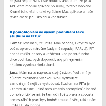
že jsou responzivní, čistě mobilní, anebo tím, že je to
API, které mobilní aplikace používají, zkrátka backend.
Kromě toho všeho také vyrábíme Mac aplikace a naše
čtvrtá divize jsou školení a konzultace.
A pomohlo vám ve vašem podnikání také
studium na FITu?
Tomáš:
Myslím si, že určitě. Mně osobně, i když to bylo
občas opravdu náročné (tady mě napadají PARy ;)), FIT
hodně rozšířil obzory a každému, kdo podniká nebo
chce podnikat, bych doporučil, aby přinejmenším
nějakou vysokou školu zkusil.
Jana:
Mám na to naprosto stejný názor. Podle mě je
důležité minimálně vysokou školu vyzkoušet,
samozřejmě nejlépe vystudovat. Studium na FITu je
v tomto úžasné, úplně nám změnilo přemýšlení a hodně
pomohlo. Líbí se mi, že tam učí i lidé z praxe a spousta
semestrálních prací byly hodně praktické věci, takže nám
určitě FIT dal hodně.