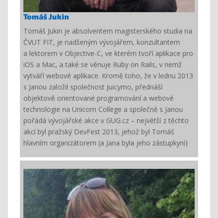
Tomáš Jukin
Tomáš Jukin je absolventem magisterského studia na
ČVUT FIT, je nadšeným vývojářem, konzultantem
a lektorem v Objective-C, ve kterém tvoří aplikace pro
iOS a Mac, a také se věnuje Ruby on Rails, v nemž
vytváří webové aplikace. Kromě toho, že v lednu 2013
s Janou založil společnost Juicymo, přednáší
objektově orientované programování a webové
technologie na Unicorn College a společně s Janou
pořádá vývojářské akce v GUG.cz – největší z těchto
akcí byl pražský DevFest 2013, jehož byl Tomáš
hlavním organizátorem (a Jana byla jeho zástupkyní)