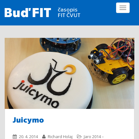
S
TOGGLE
k
i
p
t
o
m
a
i
n
c
o
n
t
e
n
Juicymo
t
20. 4. 2014
Richard Holaj
Jaro 2014 –