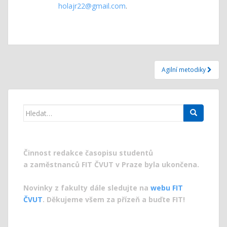
holajr22@gmail.com
.
Navigace
Agilní metodiky
pro
příspěvek
Search
for:
Činnost redakce časopisu studentů
a zaměstnanců FIT ČVUT v Praze byla ukončena.
Novinky z fakulty dále sledujte na
webu FIT
ČVUT
. Děkujeme všem za přízeň a buďte FIT!