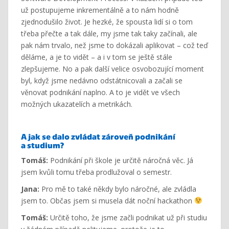
už postupujeme inkrementálně a to nám hodně
zjednodušilo život. Je hezké, že spousta lidí si o tom
třeba přečte a tak dále, my jsme tak taky začínali, ale
pak nám trvalo, než jsme to dokázali aplikovat – což teď
děláme, a je to vidět – a i v tom se ještě stále
zlepšujeme. No a pak další velice osvobozující moment
byl, když jsme nedávno odstátnicovali a začali se
věnovat podnikání naplno. A to je vidět ve všech
možných ukazatelích a metrikách.
A jak se dalo zvládat zároveň podnikání
a studium?
Tomáš:
Podnikání při škole je určitě náročná věc. Já
jsem kvůli tomu třeba prodlužoval o semestr.
Jana:
Pro mě to také někdy bylo náročné, ale zvládla
jsem to. Občas jsem si musela dát noční hackathon
Tomáš:
Určitě toho, že jsme začli podnikat už při studiu