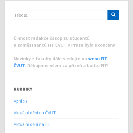
příspěvek
Search
for:
Činnost redakce časopisu studentů
a zaměstnanců FIT ČVUT v Praze byla ukončena.
Novinky z fakulty dále sledujte na
webu FIT
ČVUT
. Děkujeme všem za přízeň a buďte FIT!
RUBRIKY
Apríl :-)
Aktuální dění na ČVUT
Aktuální dění na FIT