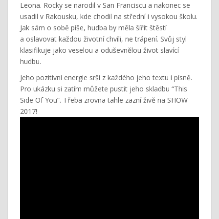
Leona. Rocky se narodil v San Franciscu a nakonec se
usadil v Rakousku, kde chodil na střední i vysokou školu.
Jak sám o sobě píše, hudba by měla šířit štěstí
a oslavovat každou životní chvíli, ne trápení. Svůj styl
klasifikuje jako veselou a oduševnělou život slavící
hudbu.
Jeho pozitivní energie srší z každého jeho textu i písně.
Pro ukázku si zatím můžete pustit jeho skladbu “This
Side Of You”. Třeba zrovna tahle zazní živě na SHOW
2017!