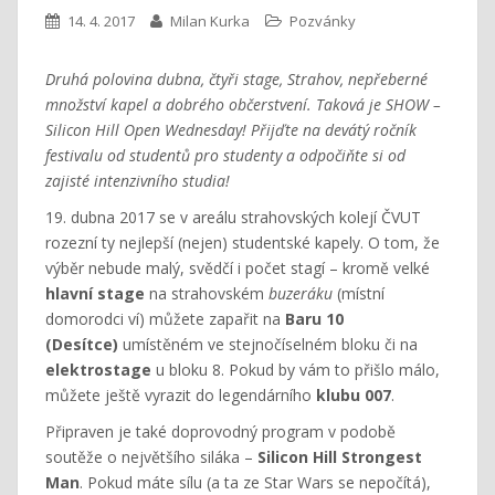
14. 4. 2017
Milan Kurka
Pozvánky
Druhá polovina dubna, čtyři stage, Strahov, nepřeberné
množství kapel a dobrého občerstvení. Taková je SHOW –
Silicon Hill Open Wednesday! Přijďte na devátý ročník
festivalu od studentů pro studenty a odpočiňte si od
zajisté intenzivního studia!
19. dubna 2017 se v areálu strahovských kolejí ČVUT
rozezní ty nejlepší (nejen) studentské kapely. O tom, že
výběr nebude malý, svědčí i počet stagí – kromě velké
hlavní stage
na strahovském
buzeráku
(místní
domorodci ví) můžete zapařit na
Baru 10
(Desítce)
umístěném ve stejnočíselném bloku či na
elektrostage
u bloku 8. Pokud by vám to přišlo málo,
můžete ještě vyrazit do legendárního
klubu 007
.
Připraven je také doprovodný program v podobě
soutěže o největšího siláka –
Silicon Hill Strongest
Man
. Pokud máte sílu (a ta ze Star Wars se nepočítá),