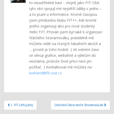
to neuvěřitelně baví – stejně jako FIT! Obě
tyto věci spojují mé největší záliby v jednu –
a to psaní o informatice. Kromě časopisu
jsem předsedou klubu FIT++, kde kromě
jiného organizuji akci pro nové studenty
Hello FIT!. Přizván jsem byl také k organizaci
fiťáckého Seznamováku, pravidelně mě
můžete vidět na různých fakultních akcích a
… prostě je toho hodně. :) Ve volném čase
se věnuji grafice, webařině a výletům do
neznáma, protože život přeci není jen
počítač. :) Kontaktovat mě můžete na
kurkamil@fit.cvut.cz
.
Navigace
1. FIT LAN párty
Otevření laboratoře ShowmaxLab
pro