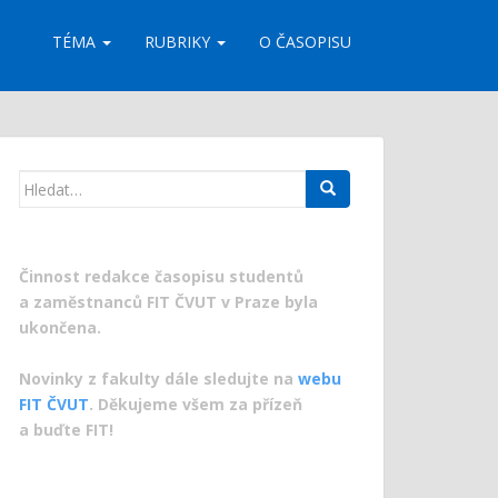
TÉMA
RUBRIKY
O ČASOPISU
Search
for:
Činnost redakce časopisu studentů
a zaměstnanců FIT ČVUT v Praze byla
ukončena.
Novinky z fakulty dále sledujte na
webu
FIT ČVUT
. Děkujeme všem za přízeň
a buďte FIT!