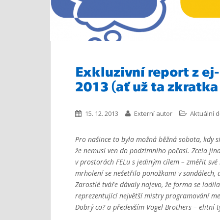
Exkluzivní report z ej
2013 (ať už ta zkratk
15. 12. 2013
Externí autor
Aktuální d
Pro našince to byla možná běžná sobota, kdy si č
že nemusí ven do podzimního počasí. Zcela jinak 
v prostorách FELu s jediným cílem – změřit své 
mrholení se nešetřilo ponožkami v sandálech, 
Zarostlé tváře dávaly najevo, že forma se ladi
reprezentující největší mistry programování mez
Dobrý co? a především Vogel Brothers – elitní 