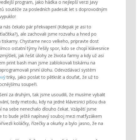
edlejší program, jako hádka o nejlepší verzi Javy
tězů soutěže za posledních padesát let s doprovodným
ypuklo!
na nás čekalo pár překvapení (Kdepak je asi to
tlačítka?), ale zachovali jsme rozvahu a hned po
a tiskarny. Chystame neco velkeho, pripravte dost
atímco ostatní týmy řešily spor, kdo se chopí klávesnice
zmýšleli, jak řešit úlohy ze života farmy a kdy už asi
azem print bash man jsme zablokovali tiskárnu na
aprogramovali první úlohu. Odevzdávací systém
ový
triky, jako poslat to pětkrát a doufat, že už to
mocnějšímu soupeři.
ešení za druhým, tak jsme usoudili, že musíme vybalit
ování, tedy metodu, kdy na jedné klávesnici píšou dva
ání na sebe nenechalo dlouho čekat. Vzápětí jsme
 že to bude ještě napínavý souboj mezi matfyzákem
řivezli koláčky, řízečky a okurky a bylo jasno, že na