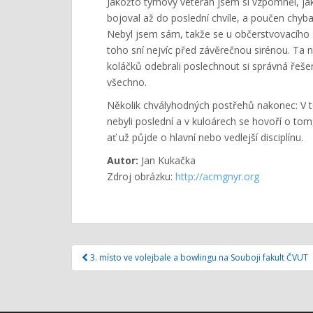
Jakožto týmový veterán jsem si vzpomněl, j
bojoval až do poslední chvíle, a poučen chyb
Nebyl jsem sám, takže se u občerstvovacího st
toho sní nejvíc před závěrečnou sirénou. Ta 
koláčků odebrali poslechnout si správná řešení
všechno.
Několik chvályhodných postřehů nakonec: V t
nebyli poslední a v kuloárech se hovoří o tom,
ať už půjde o hlavní nebo vedlejší disciplínu.
Autor:
Jan Kukačka
Zdroj obrázku:
http://acmgnyr.org
Navigace
3. místo ve volejbale a bowlingu na Souboji fakult ČVUT
pro
příspěvek