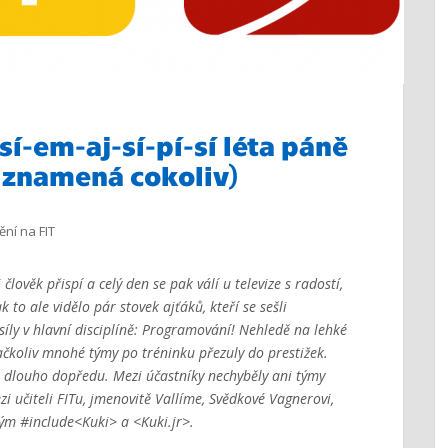
-sí-em-aj-sí-pí-sí léta páně
a znamená cokoliv)
ění na FIT
lověk přispí a celý den se pak válí u televize s radostí,
to ale vidělo pár stovek ajťáků, kteří se sešli
síly v hlavní disciplíně: Programování! Nehledě na lehké
ačkoliv mnohé týmy po tréninku přezuly do prestižek.
la dlouho dopředu. Mezi účastníky nechyběly ani týmy
i učiteli FITu, jmenovitě Vallíme, Svědkové Vagnerovi,
tým #include<Kuki> a <Kuki.jr>.