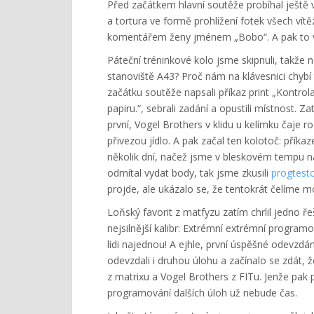
Před začátkem hlavní soutěže probíhal ještě v
a tortura ve formě prohlížení fotek všech ví
komentářem ženy jménem „Bobo“. A pak to v
Páteční tréninkové kolo jsme skipnuli, takže 
stanoviště A43? Proč nám na klávesnici chybí 
začátku soutěže napsali příkaz print „Kontrol
papiru.“, sebrali zadání a opustili místnost. Z
první, Vogel Brothers v klidu u kelímku čaje ro
přivezou jídlo. A pak začal ten kolotoč: přík
několik dní, načež jsme v bleskovém tempu n
odmítal vydat body, tak jsme zkusili
progtest
projde, ale ukázalo se, že tentokrát čelíme 
Loňský favorit z matfyzu zatím chrlil jedno ř
nejsilnější kalibr: Extrémní extrémní program
lidi najednou! A ejhle, první úspěšné odevzd
odevzdali i druhou úlohu a začínalo se zdát,
z matrixu a Vogel Brothers z FITu. Jenže pak p
programování dalších úloh už nebude čas.