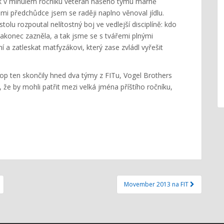
ak v minulém ročníku veterán našeho týmu marně
ami předchůdce jsem se raději naplno věnoval jídlu.
olu rozpoutal nelítostný boj ve vedlejší disciplíně: kdo
nakonec zazněla, a tak jsme se s tvářemi plnými
 a zatleskat matfyzákovi, který zase zvládl vyřešit
op ten skončily hned dva týmy z FITu, Vogel Brothers
 že by mohli patřit mezi velká jména příštího ročníku,
Movember 2013 na FIT