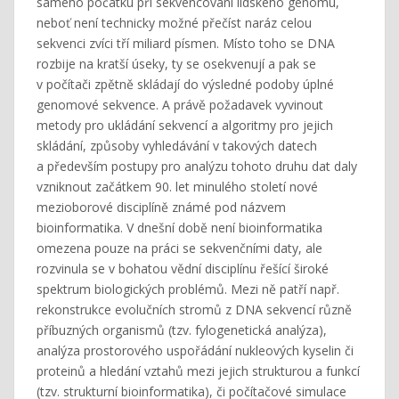
samého počátku při sekvencování lidského genomu,
neboť není technicky možné přečíst naráz celou
sekvenci zvíci tří miliard písmen. Místo toho se DNA
rozbije na kratší úseky, ty se osekvenují a pak se
v počítači zpětně skládají do výsledné podoby úplné
genomové sekvence. A právě požadavek vyvinout
metody pro ukládání sekvencí a algoritmy pro jejich
skládání, způsoby vyhledávání v takových datech
a především postupy pro analýzu tohoto druhu dat daly
vzniknout začátkem 90. let minulého století nové
mezioborové disciplíně známé pod názvem
bioinformatika. V dnešní době není bioinformatika
omezena pouze na práci se sekvenčními daty, ale
rozvinula se v bohatou vědní disciplínu řešící široké
spektrum biologických problémů. Mezi ně patří např.
rekonstrukce evolučních stromů z DNA sekvencí různě
příbuzných organismů (tzv. fylogenetická analýza),
analýza prostorového uspořádání nukleových kyselin či
proteinů a hledání vztahů mezi jejich strukturou a funkcí
(tzv. strukturní bioinformatika), či počítačové simulace