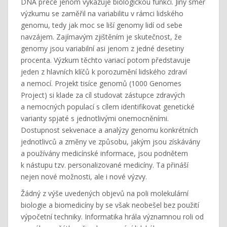
DNA přece jenom vykazuje biologickou funkci. Jiný směr
výzkumu se zaměřil na variabilitu v rámci lidského
genomu, tedy jak moc se liší genomy lidí od sebe
navzájem. Zajímavým zjištěním je skutečnost, že
genomy jsou variabilní asi jenom z jedné desetiny
procenta. Výzkum těchto variací potom představuje
jeden z hlavních klíčů k porozumění lidského zdraví
a nemocí. Projekt tisíce genomů (1000 Genomes
Project) si klade za cíl studovat zástupce zdravých
a nemocných populací s cílem identifikovat genetické
varianty spjaté s jednotlivými onemocněními.
Dostupnost sekvenace a analýzy genomu konkrétních
jednotlivců a změny ve způsobu, jakým jsou získávány
a používány medicínské informace, jsou podnětem
k nástupu tzv. personalizované medicíny. Ta přináší
nejen nové možnosti, ale i nové výzvy.
Žádný z výše uvedených objevů na poli molekulární
biologie a biomedicíny by se však neobešel bez použití
výpočetní techniky. Informatika hrála významnou roli od