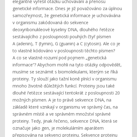
elegantně vyřešil otázku uchovávání a přenosu
genetické informace. Dnes je již považováno za úplnou
samozřejmost, že genetická informace je uchovávána
v organismu zakódovaná do sekvence
deoxyribonukleové kyseliny DNA, dlouhého řetězce
sestávajícího z posloupnosti pouhých čtyř písmen
A (adenin), T (tymin), G (guanin) a C (cytosin). Ale co je
to vlastně kódováno v posloupnosti těchto písmen?
A co se vlastně rozumí pod pojmem „genetická
informace“? Abychom mohli na tyto otázky odpovědět,
musíme se seznámit s biomolekulami, kterým se říká
proteiny. Ty slouží jako tažní koně plnící v organismu
mnoho životně důležitých funkcí. Proteiny jsou také
dlouhé řetězce sestávající tentokrát z posloupnosti 20
možných písmen. A je to právě sekvence DNA, na
základě které vznikají v organismu ve správný čas, na
správném místě a ve správném množství správné
proteiny. Tedy, jinak řečeno, sekvence DNA, která se
označuje jako gen, je molekulárním aparátem
přepisována na sekvenci proteinu. Sekvence proteinu