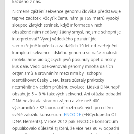
každého z nás.
Nicméně zjištění sekvence genomu člověka představuje
teprve začátek. Vždyť k čemu nám je 169 metrů vysoký
sloupec Zlatých stránek, když informace v nich
obsažené nám nedávají žádný smysl, nejsme schopni je
interpretovat? Vývoj vědeckého poznání jde
samozřejmě kupředu a za dalších 10 let od zveřejnění
kompletní sekvence lidského genomu se naše znalosti
molekulárně-biologických jevů posunuly opět o notný
kus dále. Vědci osekvenovali genomy mnoha dalších
organismů a srovnáním mezi nimi byli schopni
identifikovat úseky DNA, které zůstaly prakticky
nezměněné v celém průběhu evoluce. Lidská DNA např.
obsahuje 5 – 8 % takových sekvencí. Ani otázka odpadní
DNA nezůstala stranou zájmu a více než 400
výzkumníků z 32 laboratoří roztroušených po celém
světě založilo konsorcium
ENCODE
(ENCyclopedia Of
DNA Elements). V roce 2012 pak ENCODE konsorcium
opublikovalo důležité zjištění, že více než 80 % odpadní