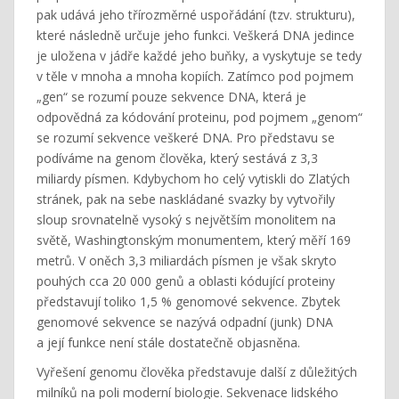
pak udává jeho třírozměrné uspořádání (tzv. strukturu),
které následně určuje jeho funkci. Veškerá DNA jedince
je uložena v jádře každé jeho buňky, a vyskytuje se tedy
v těle v mnoha a mnoha kopiích. Zatímco pod pojmem
„gen“ se rozumí pouze sekvence DNA, která je
odpovědná za kódování proteinu, pod pojmem „genom“
se rozumí sekvence veškeré DNA. Pro představu se
podíváme na genom člověka, který sestává z 3,3
miliardy písmen. Kdybychom ho celý vytiskli do Zlatých
stránek, pak na sebe naskládané svazky by vytvořily
sloup srovnatelně vysoký s největším monolitem na
světě, Washingtonským monumentem, který měří 169
metrů. V oněch 3,3 miliardách písmen je však skryto
pouhých cca 20 000 genů a oblasti kódující proteiny
představují toliko 1,5 % genomové sekvence. Zbytek
genomové sekvence se nazývá odpadní (junk) DNA
a její funkce není stále dostatečně objasněna.
Vyřešení genomu člověka představuje další z důležitých
milníků na poli moderní biologie. Sekvenace lidského