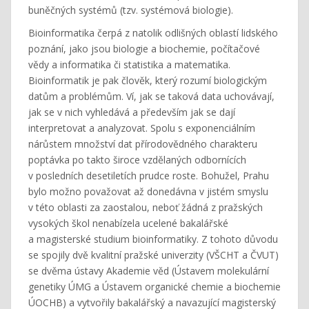
buněčných systémů (tzv. systémová biologie).
Bioinformatika čerpá z natolik odlišných oblastí lidského
poznání, jako jsou biologie a biochemie, počítačové
vědy a informatika či statistika a matematika.
Bioinformatik je pak člověk, který rozumí biologickým
datům a problémům. Ví, jak se taková data uchovávají,
jak se v nich vyhledává a především jak se dají
interpretovat a analyzovat. Spolu s exponenciálním
nárůstem množství dat přírodovědného charakteru
poptávka po takto široce vzdělaných odbornících
v posledních desetiletích prudce roste. Bohužel, Prahu
bylo možno považovat až donedávna v jistém smyslu
v této oblasti za zaostalou, neboť žádná z pražských
vysokých škol nenabízela ucelené bakalářské
a magisterské studium bioinformatiky. Z tohoto důvodu
se spojily dvě kvalitní pražské univerzity (VŠCHT a ČVUT)
se dvěma ústavy Akademie věd (Ústavem molekulární
genetiky ÚMG a Ústavem organické chemie a biochemie
ÚOCHB) a vytvořily bakalářský a navazující magisterský