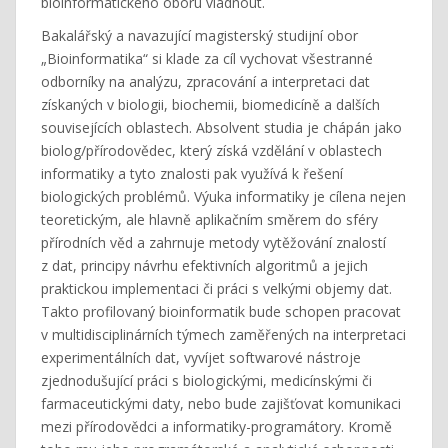
bioinformatického oboru vládnout.
Bakalářský a navazující magisterský studijní obor
„Bioinformatika“ si klade za cíl vychovat všestranné
odborníky na analýzu, zpracování a interpretaci dat
získaných v biologii, biochemii, biomedicíně a dalších
souvisejících oblastech. Absolvent studia je chápán jako
biolog/přírodovědec, který získá vzdělání v oblastech
informatiky a tyto znalosti pak využívá k řešení
biologických problémů. Výuka informatiky je cílena nejen
teoretickým, ale hlavně aplikačním směrem do sféry
přírodních věd a zahrnuje metody vytěžování znalostí
z dat, principy návrhu efektivních algoritmů a jejich
praktickou implementaci či práci s velkými objemy dat.
Takto profilovaný bioinformatik bude schopen pracovat
v multidisciplinárních týmech zaměřených na interpretaci
experimentálních dat, vyvíjet softwarové nástroje
zjednodušující práci s biologickými, medicínskými či
farmaceutickými daty, nebo bude zajišťovat komunikaci
mezi přírodovědci a informatiky-programátory. Kromě