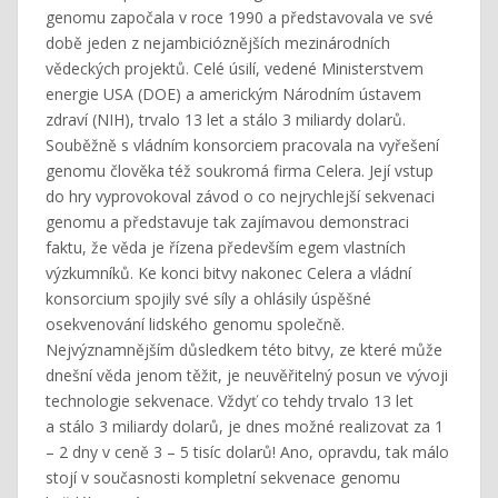
genomu započala v roce 1990 a představovala ve své
době jeden z nejambicióznějších mezinárodních
vědeckých projektů. Celé úsilí, vedené Ministerstvem
energie USA (DOE) a americkým Národním ústavem
zdraví (NIH), trvalo 13 let a stálo 3 miliardy dolarů.
Souběžně s vládním konsorciem pracovala na vyřešení
genomu člověka též soukromá firma Celera. Její vstup
do hry vyprovokoval závod o co nejrychlejší sekvenaci
genomu a představuje tak zajímavou demonstraci
faktu, že věda je řízena především egem vlastních
výzkumníků. Ke konci bitvy nakonec Celera a vládní
konsorcium spojily své síly a ohlásily úspěšné
osekvenování lidského genomu společně.
Nejvýznamnějším důsledkem této bitvy, ze které může
dnešní věda jenom těžit, je neuvěřitelný posun ve vývoji
technologie sekvenace. Vždyť co tehdy trvalo 13 let
a stálo 3 miliardy dolarů, je dnes možné realizovat za 1
– 2 dny v ceně 3 – 5 tisíc dolarů! Ano, opravdu, tak málo
stojí v současnosti kompletní sekvenace genomu