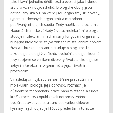
jako hlavní jednotku dědičnosti a evoluci jako hybnou
sílu pro vznik nových druhů. Biologické obory jsou
definovány škálou, na které jsou organismy studovány,
typem studovaných organismů a metodami
používanými k jejich studiu. Tedy například, biochemie
zkoumá chemické základy života, molekulární biologie
studuje molekulární mechanismy fungování organismu,
buněčná biologie se zbývá základním stavebním prvkem
života – buňkou, botanika studuje biologii rostlin
a zoologie biologii živočichů, evoluční biologie zkoumá
jevy spojené se vznikem diverzity života a ekologie se
zabývá interakcemi organismů s jejich životním
prostředím.
V následujícím výkladu se zaměříme především na
molekulární biologii, jejíž obrovský rozmach je
důsledkem fenomenální práce pánů Watsona a Cricka,
kteří v roce 1953 opublikovali notoricky známou
dvojšroubovicovou strukturu deoxyribonukleové
kyseliny. Jejich objev je klíčový především v tom, že