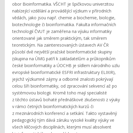
obor Bioinformatika. VŠCHT je špičkovou univerzitou
nabízející vzdělání a provádějící výzkum v přírodních
vědách, jako jsou např. chemie a biochemie, biologie,
biotechnologie či bioinformatika. Fakulta informačních
technologií ČVUT je zaměřena na výuku informatiky
orientované jak směrem praktickým, tak směrem
teoretickým. Na zainteresovaných ústavech AV ČR
působí dvě největší pražské bioinformatické skupiny
(skupina na ÚMG patří k zakladatelům a průkopníkům
české bioinformatiky a ÚOCHB je sídlem národního uzlu
evropské bioinformatické ESFRI infrastruktury ELIXIR),
jejichž výzkumné zájmy a odborné znalosti pokrývají
celou šíři bioinformatiky, od zpracování sekvencí až po
systémovou biologii. Kromě toho mají specialisté
z těchto ústavů bohaté přednáškové zkušenosti z výuky
v rámci četných bioinformatických kurzů či
z mezinárodních konferencí a setkání. Takto vystavěný
pedagogický tým dává záruku vysoké kvality výuky ve
všech klíčových disciplínách, kterými musí absolvent