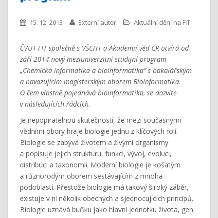
15. 12. 2013
Externí autor
Aktuální dění na FIT
ČVUT FIT společně s VŠCHT a Akademií věd ČR otvírá od
září 2014 nový meziuniverzitní studijní program
„Chemická informatika a bioinformatika“ s bakalářským
a navazujícím magisterským oborem Bioinformatika.
O čem vlastně pojednává bioinformatika, se dozvíte
v následujících řádcích.
Je nepopiratelnou skutečností, že mezi současnými
vědními obory hraje biologie jednu z klíčových rolí.
Biologie se zabývá životem a živými organismy
a popisuje jejich strukturu, funkci, vývoj, evoluci,
distribuci a taxonomii. Moderní biologie je košatým
a různorodým oborem sestávajícím z mnoha
podoblastí. Přestože biologie má takový široký záběr,
existuje v ní několik obecných a sjednocujících principů.
Biologie uznává buňku jako hlavní jednotku života, gen