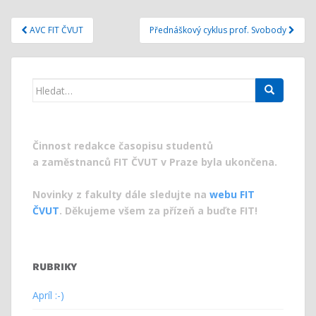
Navigace
AVC FIT ČVUT
Přednáškový cyklus prof. Svobody
pro
příspěvek
Search
for:
Činnost redakce časopisu studentů
a zaměstnanců FIT ČVUT v Praze byla ukončena.
Novinky z fakulty dále sledujte na
webu FIT
ČVUT
. Děkujeme všem za přízeň a buďte FIT!
RUBRIKY
Apríl :-)