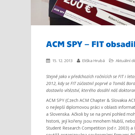
ACM SPY – FIT obsadil
15. 12. 2013
Eliška Hrubá
Aktuální dě
Stejně jako v předchozích ročnících se FIT i let
2012, kdy se FIT zúčastnil poprvé a Tomáš Borov
dostavilo vítězství, kterého dosáhl náš doktora
ACM SPY (Czech ACM Chapter & Slovakia ACM 
o nejlepší diplomovou práci v oblasti informa
a Slovenska. Ačkoli by se na první pohled mo
historii, její kořeny jsou mnohem hlubší, ne
Student Research Competition (od r. 2003) a 
soutěž organizována soukromými firmami (hla