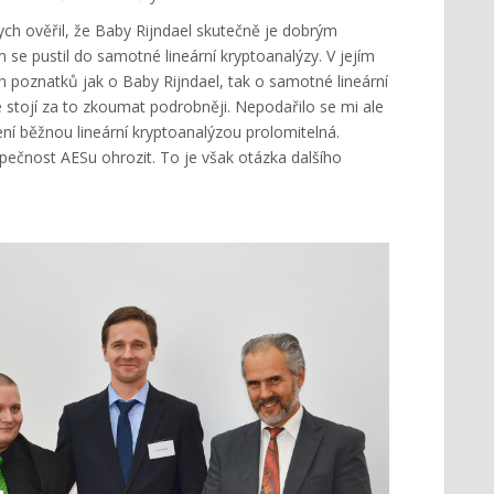
bych ověřil, že Baby Rijndael skutečně je dobrým
se pustil do samotné lineární kryptoanalýzy. V jejím
h poznatků jak o Baby Rijndael, tak o samotné lineární
ré stojí za to zkoumat podrobněji. Nepodařilo se mi ale
ní běžnou lineární kryptoanalýzou prolomitelná.
pečnost AESu ohrozit. To je však otázka dalšího