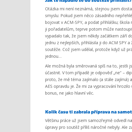
Otázka mi není neznámá, stejnou jsem dostal 
smyslu: Pokud jsem něco zásadního nepřehléd
bojovat v ACM-SPY, a podat přihlášku; škola m
ji pořadatelům, teprve potom může nastoupit 
vypadalo tak, že jsem někdy začátkem září dos
jednu z nejlepších, přihlásila ji do ACM SPY
soutěže. Což jsem udělal, protože když už prá
jednou…
Ale možná byla směrovaná spíš na to, jestli 
účastnit. V tom případě je odpověď „ne“ – di
proto, že mě téma zajímalo (a stále zajímá) a
AES opravdu je. Že mi za vypracování hrozilo 
bonus, ne jako hlavní věc.
Kolik času ti zabrala příprava na sam
Většinu práce už jsem samozřejmě odvedl na
úpravy pro soutěž příliš náročné nebyly. Ale z