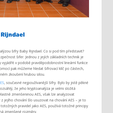
 Rijndael
alýzou šifry Baby Rijndael. Co si pod tím představit?
pečnost šifer. Jednou z jejích základních technik je
fry vyjádřit v podobě pravděpodobnostní lineární funkce
omocí pak můžeme hledat šifrovací klíč po částech,
ném zkoušení hrubou silou.
ES
, současné nejpoužívanější šifry. Bylo by jistě pěkné
ozsáhlý, že jeho kryptoanalýza je velmi složitá
 vlastně zmenšeninou AES, však lze analyzovat
z jejího chování šlo usuzovat na chování AES – je to
e totožných pravidel jako AES, používá totožné principy
k má zmenšené rozměry.