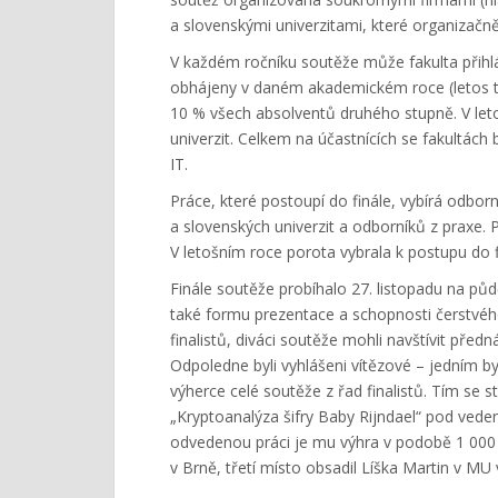
a slovenskými univerzitami, které organizačn
V každém ročníku soutěže může fakulta přihlá
obhájeny v daném akademickém roce (letos t
10 % všech absolventů druhého stupně. V leto
univerzit. Celkem na účastnících se fakultác
IT.
Práce, které postoupí do finále, vybírá odbor
a slovenských univerzit a odborníků z praxe. 
V letošním roce porota vybrala k postupu do fi
Finále soutěže probíhalo 27. listopadu na půd
také formu prezentace a schopnosti čerstvéh
finalistů, diváci soutěže mohli navštívit před
Odpoledne byli vyhlášeni vítězové – jedním by
výherce celé soutěže z řad finalistů. Tím se 
„Kryptoanalýza šifry Baby Rijndael“ pod ved
odvedenou práci je mu výhra v podobě 1 000 
v Brně, třetí místo obsadil Líška Martin v MU v