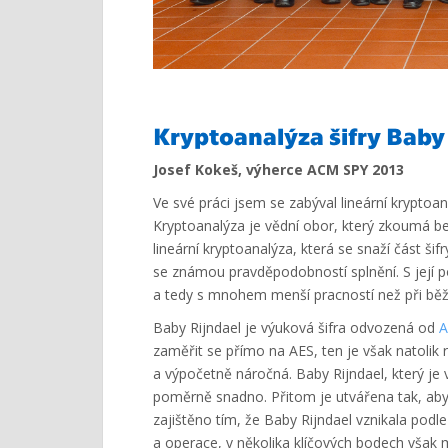
Kryptoanalýza šifry Baby
Josef Kokeš, výherce ACM SPY 2013
Ve své práci jsem se zabýval lineární kryptoan
Kryptoanalýza je vědní obor, který zkoumá bez
lineární kryptoanalýza, která se snaží část ši
se známou pravděpodobností splnění. S její p
a tedy s mnohem menší pracností než při běž
Baby Rijndael je výuková šifra odvozená od
A
zaměřit se přímo na AES, ten je však natolik r
a výpočetně náročná. Baby Rijndael, který je
poměrně snadno. Přitom je utvářena tak, aby 
zajištěno tím, že Baby Rijndael vznikala podl
a operace, v několika klíčových bodech vša