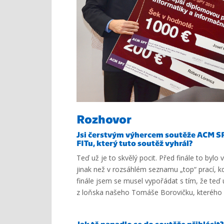
Rozhovor
Jsi čerstvým výhercem soutěže ACM SPY
FITu, který tuto soutěž vyhrál?
Teď už je to skvělý pocit. Před finále to by
jinak než v rozsáhlém seznamu „top“ prací, k
finále jsem se musel vypořádat s tím, že te
z loňska našeho Tomáše Borovičku, kterého
Jak tě napadlo se do soutěže přihlásit