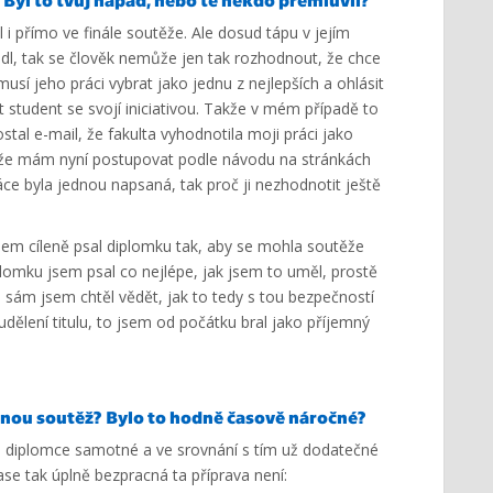
i přímo ve finále soutěže. Ale dosud tápu v jejím
l, tak se člověk nemůže jen tak rozhodnout, že chce
usí jeho práci vybrat jako jednu z nejlepších a ohlásit
student se svojí iniciativou. Takže v mém případě to
tal e-mail, že fakulta vyhodnotila moji práci jako
 a že mám nyní postupovat podle návodu na stránkách
ce byla jednou napsaná, tak proč ji nezhodnotit ještě
jsem cíleně psal diplomku tak, aby se mohla soutěže
plomku jsem psal co nejlépe, jak jsem to uměl, prostě
 sám jsem chtěl vědět, jak to tedy s tou bezpečností
udělení titulu, to jsem od počátku bral jako příjemný
otnou soutěž? Bylo to hodně časově náročné?
 diplomce samotné a ve srovnání s tím už dodatečné
ase tak úplně bezpracná ta příprava není: