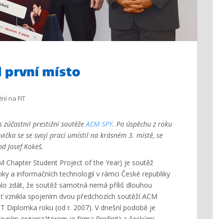
 první místo
ní na FIT
os zúčastnil prestižní soutěže
ACM SPY
. Po úspěchu z roku
ička se se svojí prací umístil na krásném 3. místě, se
nd Josef Kokeš.
Chapter Student Project of the Year) je soutěž
tiky a informačních technologií v rámci České republiky
hlo zdát, že soutěž samotná nemá příliš dlouhou
boť vznikla spojením dvou předchozích soutěží ACM
IT Diplomka roku (od r. 2007). V dnešní podobě je
vním organizátorem je firma Profinit) a českými