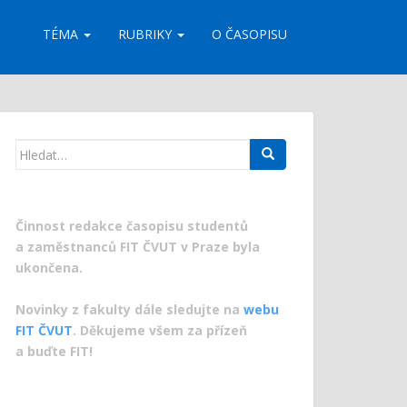
TÉMA
RUBRIKY
O ČASOPISU
Search
for:
Činnost redakce časopisu studentů
a zaměstnanců FIT ČVUT v Praze byla
ukončena.
Novinky z fakulty dále sledujte na
webu
FIT ČVUT
. Děkujeme všem za přízeň
a buďte FIT!