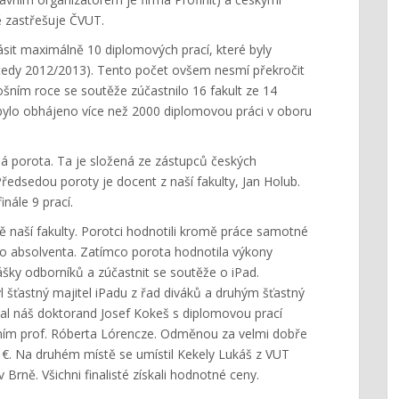
ě zastřešuje ČVUT.
sit maximálně 10 diplomových prací, které byly
edy 2012/2013). Tento počet ovšem nesmí překročit
šním roce se soutěže zúčastnilo 16 fakult ze 14
h bylo obhájeno více než 2000 diplomovou práci v oboru
ná porota. Ta je složená ze zástupců českých
Předsedou poroty je docent z naší fakulty, Jan Holub.
nále 9 prací.
ě naší fakulty. Porotci hodnotili kromě práce samotné
o absolventa. Zatímco porota hodnotila výkony
nášky odborníků a zúčastnit se soutěže o iPad.
l šťastný majitel iPadu z řad diváků a druhým šťastný
stal náš doktorand Josef Kokeš s diplomovou prací
ením prof. Róberta Lórencze. Odměnou za velmi dobře
€. Na druhém místě se umístil Kekely Lukáš z VUT
 Brně. Všichni finalisté získali hodnotné ceny.