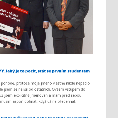
. Jaký je to pocit, stát se prvním studentem
lo v pohodě, protože moje jméno vlastně nikde nepadlo
de jsem se nelišil od ostatních. Ovšem vstupem do
ď už jsem explicitně jmenován a mám před sebou
 musím aspoň dohnat, když už ne předehnat.
? Byl to tvůj nápad, nebo tě někdo přemluvil?